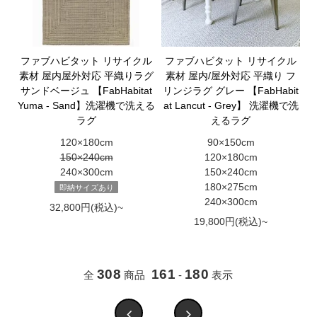
ファブハビタット リサイクル
ファブハビタット リサイクル
素材 屋内屋外対応 平織りラグ
素材 屋内/屋外対応 平織り フ
サンドベージュ 【FabHabitat
リンジラグ グレー 【FabHabit
Yuma - Sand】洗濯機で洗える
at Lancut - Grey】 洗濯機で洗
ラグ
えるラグ
120×180cm
90×150cm
150×240cm
120×180cm
240×300cm
150×240cm
180×275cm
即納サイズあり
240×300cm
32,800円(税込)~
19,800円(税込)~
308
161
180
全
商品
-
表示