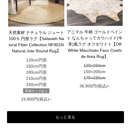
アニマル 牛柄 ゴールドペイン
天然素材 ナチュラル ジュート
ト なんちゃってカウハイド(牛
100％ 円形ラグ【Safavieh Na
革)風ラグ オフホワイト【Off
tural Fiber Collection NF801N
White Macchiato Faux Cowhi
Natural Jute Round Rug】
de Area Rug】
120cm円形
120×150cm
150cm円形
150×200cm
180cm円形
175×230cm
210cm円形
240cm円形
36,800円(税込)~
即納サイズあり
19,800円(税込)~
もっと見る