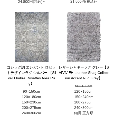
21,800円(税込)~
24,800円(税込)~
ゴシック調 エレガント ロゼッ
レザーシャギーラグ グレー【S
トデザインラグ シルバー 【Sil
AFAVIEH Leather Shag Collect
ver Ombre Rosettes Area Ru
ion Accent Rug Grey】
g】
90×150cm
90×150cm
120×180cm
120×180cm
150×240cm
150×230cm
180×275cm
200×275cm
240×300cm
240×300cm
細長 正方形