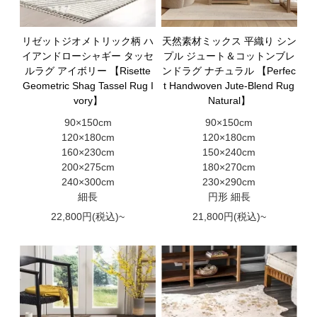
リゼットジオメトリック柄 ハ
天然素材ミックス 平織り シン
イアンドローシャギー タッセ
プル ジュート＆コットンブレ
ルラグ アイボリー 【Risette
ンドラグ ナチュラル 【Perfec
Geometric Shag Tassel Rug I
t Handwoven Jute-Blend Rug
vory】
Natural】
90×150cm
90×150cm
120×180cm
120×180cm
160×230cm
150×240cm
200×275cm
180×270cm
240×300cm
230×290cm
細長
円形 細長
22,800円(税込)~
21,800円(税込)~