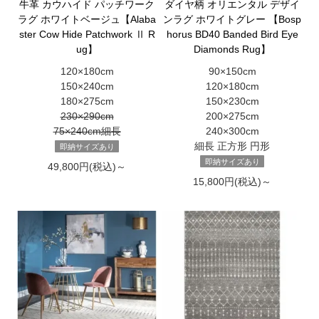
牛革 カウハイド パッチワーク
ダイヤ柄 オリエンタル デザイ
ラグ ホワイトベージュ【Alaba
ンラグ ホワイトグレー 【Bosp
ster Cow Hide Patchwork Ⅱ R
horus BD40 Banded Bird Eye
ug】
Diamonds Rug】
120×180cm
90×150cm
150×240cm
120×180cm
180×275cm
150×230cm
230×290cm
200×275cm
75×240cm細長
240×300cm
細長 正方形 円形
即納サイズあり
即納サイズあり
49,800円(税込)～
15,800円(税込)～