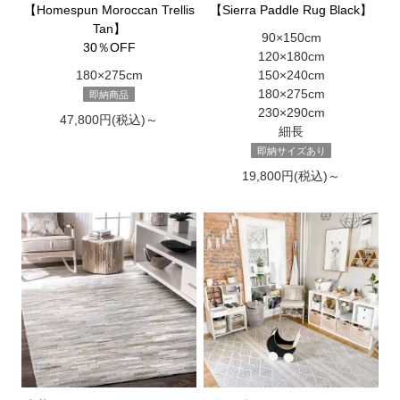
【Homespun Moroccan Trellis
【Sierra Paddle Rug Black】
Tan】
90×150cm
30％OFF
120×180cm
180×275cm
150×240cm
180×275cm
即納商品
230×290cm
47,800円(税込)～
細長
即納サイズあり
19,800円(税込)～