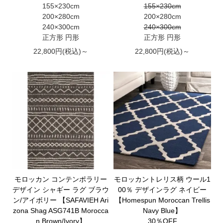
155×230cm
155×230cm
200×280cm
200×280cm
240×300cm
240×300cm
正方形 円形
正方形 円形
22,800円(税込)～
22,800円(税込)～
モロッカン コンテンポラリー
モロッカントレリス柄 ウール1
デザイン シャギー ラグ ブラウ
00％ デザインラグ ネイビー
ン/アイボリー 【SAFAVIEH Ari
【Homespun Moroccan Trellis
zona Shag ASG741B Morocca
Navy Blue】
n Brown/Ivory】
30％OFF