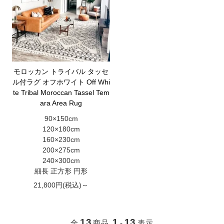
モロッカン トライバル タッセ
ル付ラグ オフホワイト Off Whi
te Tribal Moroccan Tassel Tem
ara Area Rug
90×150cm
120×180cm
160×230cm
200×275cm
240×300cm
細長 正方形 円形
21,800円(税込)～
13
1
13
全
商品
-
表示