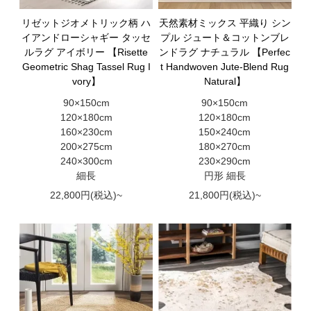
リゼットジオメトリック柄 ハ
天然素材ミックス 平織り シン
イアンドローシャギー タッセ
プル ジュート＆コットンブレ
ルラグ アイボリー 【Risette
ンドラグ ナチュラル 【Perfec
Geometric Shag Tassel Rug I
t Handwoven Jute-Blend Rug
vory】
Natural】
90×150cm
90×150cm
120×180cm
120×180cm
160×230cm
150×240cm
200×275cm
180×270cm
240×300cm
230×290cm
細長
円形 細長
22,800円(税込)~
21,800円(税込)~