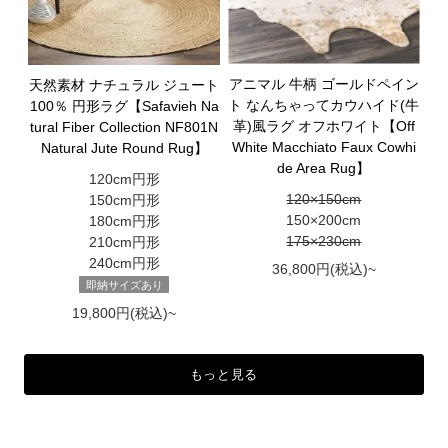
アニマル 牛柄 ゴールドペイン
天然素材 ナチュラル ジュート
ト なんちゃってカウハイド(牛
100％ 円形ラグ【Safavieh Na
革)風ラグ オフホワイト【Off
tural Fiber Collection NF801N
White Macchiato Faux Cowhi
Natural Jute Round Rug】
de Area Rug】
120cm円形
120×150cm
150cm円形
150×200cm
180cm円形
175×230cm
210cm円形
240cm円形
36,800円(税込)~
即納サイズあり
19,800円(税込)~
もっと見る