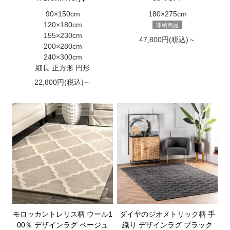
90×150cm
180×275cm
120×180cm
即納商品
155×230cm
47,800円(税込)～
200×280cm
240×300cm
細長 正方形 円形
22,800円(税込)～
モロッカントレリス柄 ウール1
ダイヤのジオメトリック柄 手
00％ デザインラグ ベージュ
織り デザインラグ ブラック