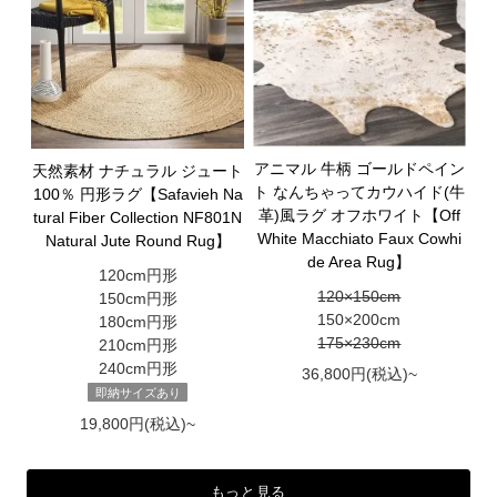
アニマル 牛柄 ゴールドペイン
天然素材 ナチュラル ジュート
ト なんちゃってカウハイド(牛
100％ 円形ラグ【Safavieh Na
革)風ラグ オフホワイト【Off
tural Fiber Collection NF801N
White Macchiato Faux Cowhi
Natural Jute Round Rug】
de Area Rug】
120cm円形
120×150cm
150cm円形
150×200cm
180cm円形
175×230cm
210cm円形
240cm円形
36,800円(税込)~
即納サイズあり
19,800円(税込)~
もっと見る