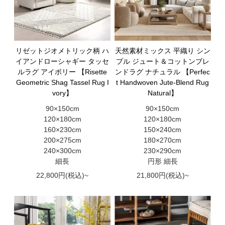
リゼットジオメトリック柄 ハ
天然素材ミックス 平織り シン
イアンドローシャギー タッセ
プル ジュート＆コットンブレ
ルラグ アイボリー 【Risette
ンドラグ ナチュラル 【Perfec
Geometric Shag Tassel Rug I
t Handwoven Jute-Blend Rug
vory】
Natural】
90×150cm
90×150cm
120×180cm
120×180cm
160×230cm
150×240cm
200×275cm
180×270cm
240×300cm
230×290cm
細長
円形 細長
22,800円(税込)~
21,800円(税込)~