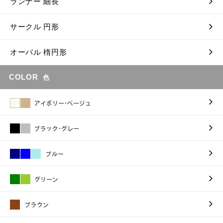
ランナー 細長
サークル 円形
オーバル 楕円形
COLOR
色