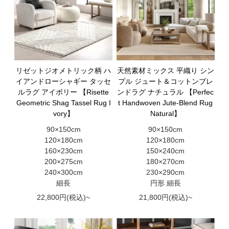
リゼットジオメトリック柄 ハ
天然素材ミックス 平織り シン
イアンドローシャギー タッセ
プル ジュート＆コットンブレ
ルラグ アイボリー 【Risette
ンドラグ ナチュラル 【Perfec
Geometric Shag Tassel Rug I
t Handwoven Jute-Blend Rug
vory】
Natural】
90×150cm
90×150cm
120×180cm
120×180cm
160×230cm
150×240cm
200×275cm
180×270cm
240×300cm
230×290cm
細長
円形 細長
22,800円(税込)~
21,800円(税込)~