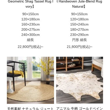
Geometric Shag Tassel Rug I
t Handwoven Jute-Blend Rug
vory】
Natural】
90×150cm
90×150cm
120×180cm
120×180cm
160×230cm
150×240cm
200×275cm
180×270cm
240×300cm
230×290cm
細長
円形 細長
22,800円(税込)~
21,800円(税込)~
アニマル 牛柄 ゴールドペイン
天然素材 ナチュラル ジュート