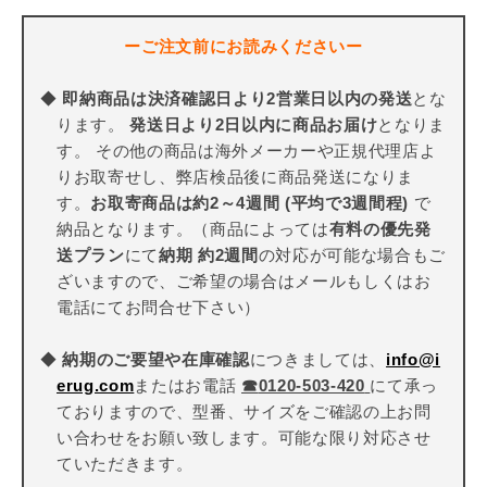
ーご注文前にお読みくださいー
◆
即納商品は決済確認日より2営業日以内の発送
とな
ります。
発送日より2日以内に商品お届け
となりま
す。 その他の商品は海外メーカーや正規代理店よ
りお取寄せし、弊店検品後に商品発送になりま
す。
お取寄商品は約2～4週間 (平均で3週間程)
で
納品となります。（商品によっては
有料の優先発
送プラン
にて
納期 約2週間
の対応が可能な場合もご
ざいますので、ご希望の場合はメールもしくはお
電話にてお問合せ下さい）
◆
納期のご要望や在庫確認
につきましては、
info@i
erug.com
またはお電話
☎
0120-503-420
にて承っ
ておりますので、型番、サイズをご確認の上お問
い合わせをお願い致します。可能な限り対応させ
ていただきます。