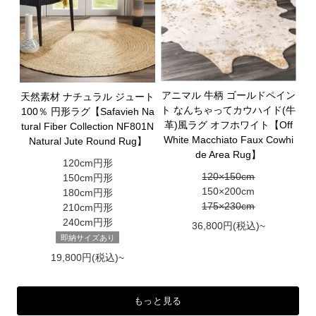
アニマル 牛柄 ゴールドペイン
天然素材 ナチュラル ジュート
ト なんちゃってカウハイド(牛
100％ 円形ラグ【Safavieh Na
革)風ラグ オフホワイト【Off
tural Fiber Collection NF801N
White Macchiato Faux Cowhi
Natural Jute Round Rug】
de Area Rug】
120cm円形
120×150cm
150cm円形
150×200cm
180cm円形
175×230cm
210cm円形
240cm円形
36,800円(税込)~
即納サイズあり
19,800円(税込)~
もっと見る