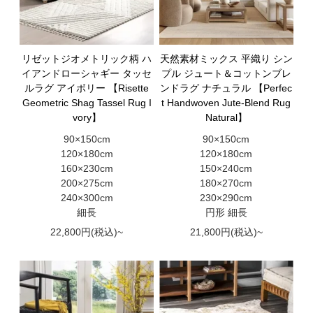
リゼットジオメトリック柄 ハ
天然素材ミックス 平織り シン
イアンドローシャギー タッセ
プル ジュート＆コットンブレ
ルラグ アイボリー 【Risette
ンドラグ ナチュラル 【Perfec
Geometric Shag Tassel Rug I
t Handwoven Jute-Blend Rug
vory】
Natural】
90×150cm
90×150cm
120×180cm
120×180cm
160×230cm
150×240cm
200×275cm
180×270cm
240×300cm
230×290cm
細長
円形 細長
22,800円(税込)~
21,800円(税込)~