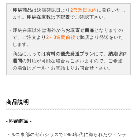
・
即納商品
は決済確認日より
2営業日以内
に発送いたし
ます。
即納在庫数
は
下記表
でご確認下さい。
・即納在庫以外は海外から
お取寄せ商品
となりますの
で、ご注文より
2～3週間前後
で弊店より発送をいた
します。
商品によっては
有料の優先発送プラン
にて、
納期 約2
週間
の対応が可能な場合もございますので、ご希望
の場合は
メール
・
お電話
よりお問合せ下さい。
商品説明
- 即納商品 -
トルコ東部の都市シワスで1960年代に織られたヴィンテ