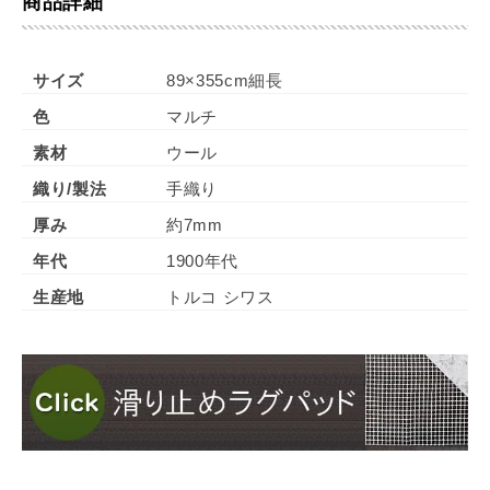
商品詳細
サイズ
89×355cm細長
色
マルチ
素材
ウール
織り/製法
手織り
厚み
約7mm
年代
1900年代
生産地
トルコ シワス