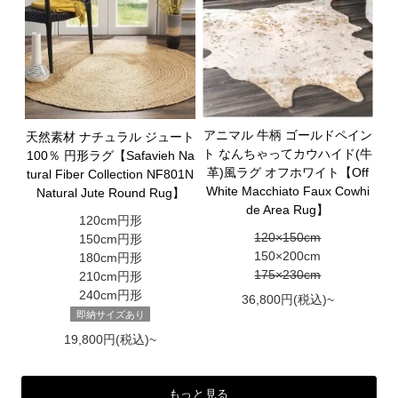
アニマル 牛柄 ゴールドペイン
天然素材 ナチュラル ジュート
ト なんちゃってカウハイド(牛
100％ 円形ラグ【Safavieh Na
革)風ラグ オフホワイト【Off
tural Fiber Collection NF801N
White Macchiato Faux Cowhi
Natural Jute Round Rug】
de Area Rug】
120cm円形
120×150cm
150cm円形
150×200cm
180cm円形
175×230cm
210cm円形
240cm円形
36,800円(税込)~
即納サイズあり
19,800円(税込)~
もっと見る