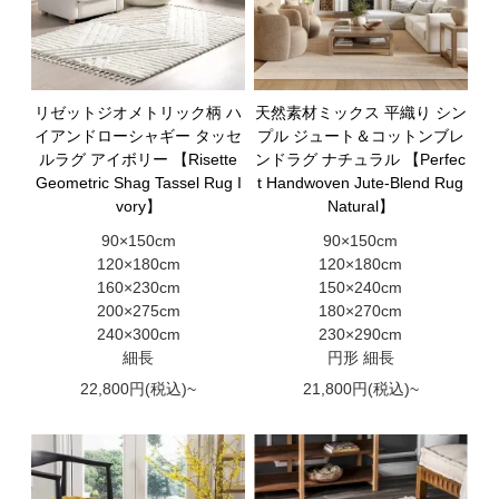
リゼットジオメトリック柄 ハ
天然素材ミックス 平織り シン
イアンドローシャギー タッセ
プル ジュート＆コットンブレ
ルラグ アイボリー 【Risette
ンドラグ ナチュラル 【Perfec
Geometric Shag Tassel Rug I
t Handwoven Jute-Blend Rug
vory】
Natural】
90×150cm
90×150cm
120×180cm
120×180cm
160×230cm
150×240cm
200×275cm
180×270cm
240×300cm
230×290cm
細長
円形 細長
22,800円(税込)~
21,800円(税込)~