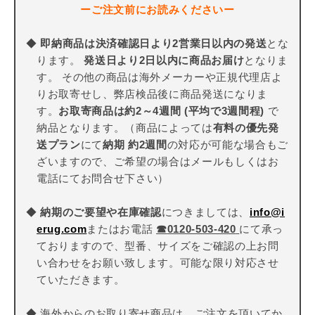
ーご注文前にお読みくださいー
◆
即納商品は決済確認日より2営業日以内の発送
とな
ります。
発送日より2日以内に商品お届け
となりま
す。 その他の商品は海外メーカーや正規代理店よ
りお取寄せし、弊店検品後に商品発送になりま
す。
お取寄商品は約2～4週間 (平均で3週間程)
で
納品となります。（商品によっては
有料の優先発
送プラン
にて
納期 約2週間
の対応が可能な場合もご
ざいますので、ご希望の場合はメールもしくはお
電話にてお問合せ下さい）
◆
納期のご要望や在庫確認
につきましては、
info@i
erug.com
またはお電話
☎
0120-503-420
にて承っ
ておりますので、型番、サイズをご確認の上お問
い合わせをお願い致します。可能な限り対応させ
ていただきます。
◆ 海外からのお取り寄せ商品は、ご注文を頂いてか