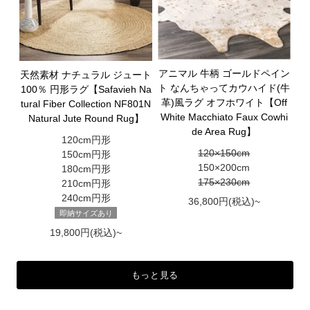
アニマル 牛柄 ゴールドペイン
天然素材 ナチュラル ジュート
ト なんちゃってカウハイド(牛
100％ 円形ラグ【Safavieh Na
革)風ラグ オフホワイト【Off
tural Fiber Collection NF801N
White Macchiato Faux Cowhi
Natural Jute Round Rug】
de Area Rug】
120cm円形
120×150cm
150cm円形
150×200cm
180cm円形
175×230cm
210cm円形
240cm円形
36,800円(税込)~
即納サイズあり
19,800円(税込)~
もっと見る