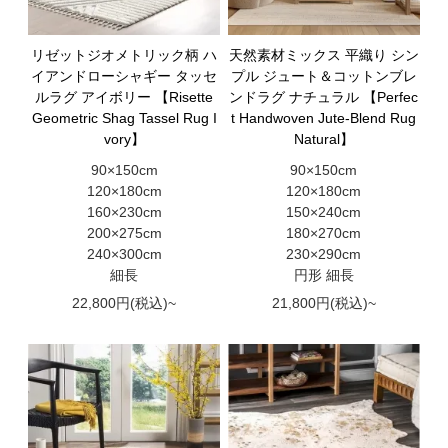
リゼットジオメトリック柄 ハ
天然素材ミックス 平織り シン
イアンドローシャギー タッセ
プル ジュート＆コットンブレ
ルラグ アイボリー 【Risette
ンドラグ ナチュラル 【Perfec
Geometric Shag Tassel Rug I
t Handwoven Jute-Blend Rug
vory】
Natural】
90×150cm
90×150cm
120×180cm
120×180cm
160×230cm
150×240cm
200×275cm
180×270cm
240×300cm
230×290cm
細長
円形 細長
22,800円(税込)~
21,800円(税込)~