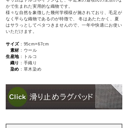
かで生まれた実用的な織物です。
様々な自然を象徴した幾何学模様が施されており、毛足が
なく平らな織物であるのが特徴で、 冬はあたたかく、夏
はサラっとしてベタつきませんので、一年中快適にお使い
いただけます。
サイズ
：95cm×67cm
素材
：ウール
生産地
：トルコ
織り
：手織り
染め
：草木染め