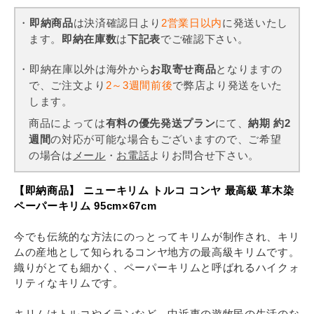
・
即納商品
は決済確認日より
2営業日以内
に発送いたし
ます。
即納在庫数
は
下記表
でご確認下さい。
・即納在庫以外は海外から
お取寄せ商品
となりますの
で、ご注文より
2～3週間前後
で弊店より発送をいた
します。
商品によっては
有料の優先発送プラン
にて、
納期 約2
週間
の対応が可能な場合もございますので、ご希望
の場合は
メール
・
お電話
よりお問合せ下さい。
【即納商品】 ニューキリム トルコ コンヤ 最高級 草木染
ペーパーキリム 95cm×67cm
今でも伝統的な方法にのっとってキリムが制作され、キリ
ムの産地として知られるコンヤ地方の最高級キリムです。
織りがとても細かく、ペーパーキリムと呼ばれるハイクォ
リティなキリムです。
キリムはトルコやイランなど、中近東の遊牧民の生活のな