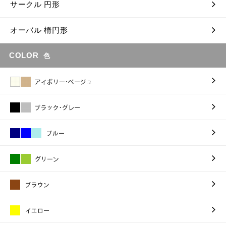
サークル 円形
オーバル 楕円形
COLOR
色