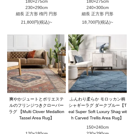
180×275cm
180×275cm
230×290cm
240×300cm
細長 正方形 楕円 円形
細長 正方形 円形
21,800円(税込)~
18,700円(税込)~
爽やかジュートとポリエステ
ふんわり柔らか モロッカン柄
ルのフリンジつきクローバー
シャギーラグ ダークブルー【T
ラグ 【Multi Clover Medallion
eal Super Soft Luxury Shag wit
Tassel Area Rug】
h Carved Trellis Area Rug】
150×240cm
120×180cm
230×290cm