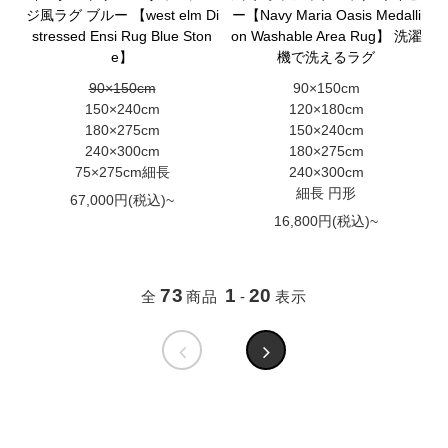
ジ風ラグ ブルー 【west elm Di
ー【Navy Maria Oasis Medalli
stressed Ensi Rug Blue Ston
on Washable Area Rug】 洗濯
e】
機で洗えるラグ
90×150cm
90×150cm
150×240cm
120×180cm
180×275cm
150×240cm
240×300cm
180×275cm
75×275cm細長
240×300cm
細長 円形
67,000円(税込)~
16,800円(税込)~
73
1
20
全
商品
-
表示