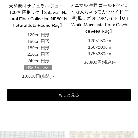
アニマル 牛柄 ゴールドペイン
天然素材 ナチュラル ジュート
ト なんちゃってカウハイド(牛
100％ 円形ラグ【Safavieh Na
革)風ラグ オフホワイト【Off
tural Fiber Collection NF801N
White Macchiato Faux Cowhi
Natural Jute Round Rug】
de Area Rug】
120cm円形
120×150cm
150cm円形
150×200cm
180cm円形
175×230cm
210cm円形
240cm円形
36,800円(税込)~
即納サイズあり
19,800円(税込)~
もっと見る