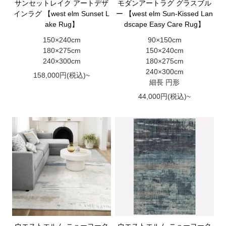
サンセットレイク アートデザ
モダンアートラグ グラスブル
インラグ 【west elm Sunset L
ー 【west elm Sun-Kissed Lan
ake Rug】
dscape Easy Care Rug】
150×240cm
90×150cm
180×275cm
150×240cm
240×300cm
180×275cm
240×300cm
158,000円(税込)~
細長 円形
44,000円(税込)~