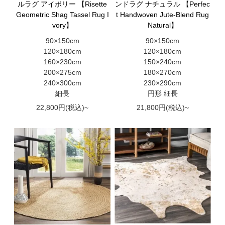
ルラグ アイボリー 【Risette
ンドラグ ナチュラル 【Perfec
Geometric Shag Tassel Rug I
t Handwoven Jute-Blend Rug
vory】
Natural】
90×150cm
90×150cm
120×180cm
120×180cm
160×230cm
150×240cm
200×275cm
180×270cm
240×300cm
230×290cm
細長
円形 細長
22,800円(税込)~
21,800円(税込)~