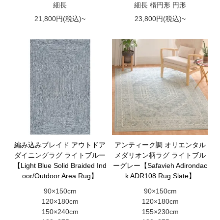
細長
細長 楕円形 円形
21,800円(税込)~
23,800円(税込)~
編み込みブレイド アウトドア
アンティーク調 オリエンタル
ダイニングラグ ライトブルー
メダリオン柄ラグ ライトブル
【Light Blue Solid Braided Ind
ーグレー【Safavieh Adirondac
oor/Outdoor Area Rug】
k ADR108 Rug Slate】
90×150cm
90×150cm
120×180cm
120×180cm
150×240cm
155×230cm