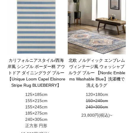
カリフォルニアスタイル/西海
北欧 ノルディック エンブレム
岸風 シンプル ボーダー柄 アウ
ヴィンテージ風 ウォッシャブ
トドア ダイニングラグ ブルー
ルラグ ブルー 【Nordic Emble
【Unique Loom Capel Elsinore
ms Washable Blue】洗濯機で
Stripe Rug BLUEBERRY】
洗えるラグ
125×185cm
120×180cm
155×215cm
150×240cm
155×245cm
240×300cm
185×275cm
23,800円(税込)~
240×305cm
正方形 円形