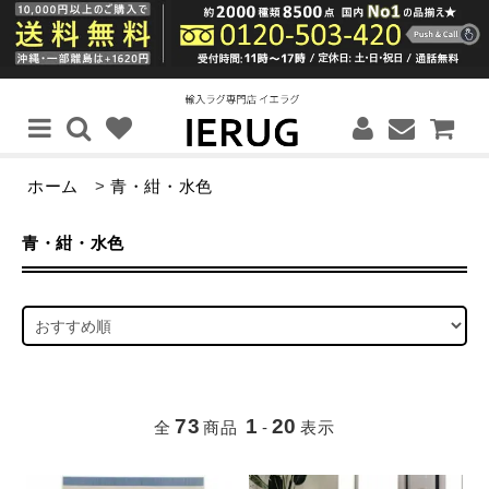
ホーム
>
青・紺・水色
青・紺・水色
73
1
20
全
商品
-
表示