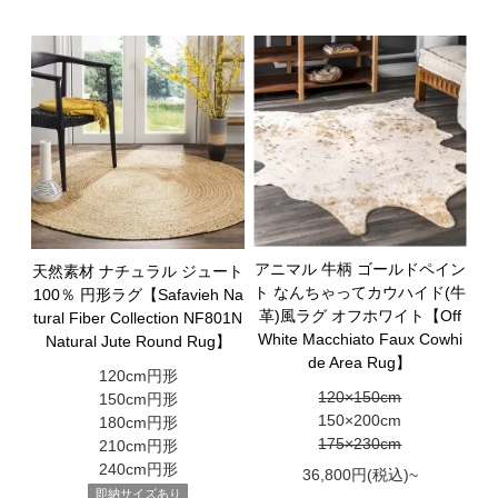
アニマル 牛柄 ゴールドペイン
天然素材 ナチュラル ジュート
ト なんちゃってカウハイド(牛
100％ 円形ラグ【Safavieh Na
革)風ラグ オフホワイト【Off
tural Fiber Collection NF801N
White Macchiato Faux Cowhi
Natural Jute Round Rug】
de Area Rug】
120cm円形
120×150cm
150cm円形
150×200cm
180cm円形
175×230cm
210cm円形
240cm円形
36,800円(税込)~
即納サイズあり