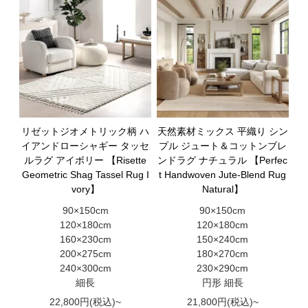
リゼットジオメトリック柄 ハ
天然素材ミックス 平織り シン
イアンドローシャギー タッセ
プル ジュート＆コットンブレ
ルラグ アイボリー 【Risette
ンドラグ ナチュラル 【Perfec
Geometric Shag Tassel Rug I
t Handwoven Jute-Blend Rug
vory】
Natural】
90×150cm
90×150cm
120×180cm
120×180cm
160×230cm
150×240cm
200×275cm
180×270cm
240×300cm
230×290cm
細長
円形 細長
22,800円(税込)~
21,800円(税込)~