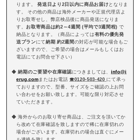
ります。
発送日より2日以内に商品お届け
となりま
す。 その他の商品は海外メーカーや正規代理店よ
りお取寄せし、弊店検品後に商品発送になりま
す。
お取寄商品は約2～4週間 (平均で3週間程)
で
納品となります。（商品によっては
有料の優先発
送プラン
にて
納期 約2週間
の対応が可能な場合もご
ざいますので、ご希望の場合はメールもしくはお
電話にてお問合せ下さい）
◆
納期のご要望や在庫確認
につきましては、
info@i
erug.com
またはお電話
☎
0120-503-420
にて承っ
ておりますので、型番、サイズをご確認の上お問
い合わせをお願い致します。可能な限り対応させ
ていただきます。
◆ 海外からのお取り寄せ商品は、ご注文を頂いてか
ら改めて在庫確認を致しますので稀に在庫切れの
場合がございます。在庫切れの場合は直ぐにメー
ル連絡を致します。