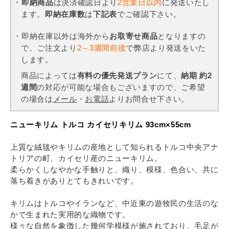
・
即納商品
は決済確認日より
2営業日以内
に発送いたし
ます。
即納在庫数
は
下記表
でご確認下さい。
・即納在庫以外は海外から
お取寄せ商品
となりますの
で、ご注文より
2～3週間前後
で弊店より発送をいた
します。
商品によっては
有料の優先発送プラン
にて、
納期 約2
週間
の対応が可能な場合もございますので、ご希望
の場合は
メール
・
お電話
よりお問合せ下さい。
ニューキリム トルコ カイセリキリム 93cm×55cm
上質な絨毯やキリムの産地として知られるトルコ中央アナ
トリアの町、カイセリ産のニューキリム。
柔らかくしなやかな手触りと、織り、模様、色合い、共に
落ち着きがありとてもきれいです。
キリムはトルコやイランなど、中近東の遊牧民の生活のな
かで生まれた実用的な織物です。
様々な自然を象徴した幾何学模様が施されており、毛足が