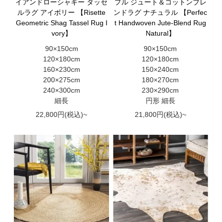
イアンドローシャギー タッセ
プル ジュート＆コットンブレ
ルラグ アイボリー 【Risette
ンドラグ ナチュラル 【Perfec
Geometric Shag Tassel Rug I
t Handwoven Jute-Blend Rug
vory】
Natural】
90×150cm
90×150cm
120×180cm
120×180cm
160×230cm
150×240cm
200×275cm
180×270cm
240×300cm
230×290cm
細長
円形 細長
22,800円(税込)~
21,800円(税込)~