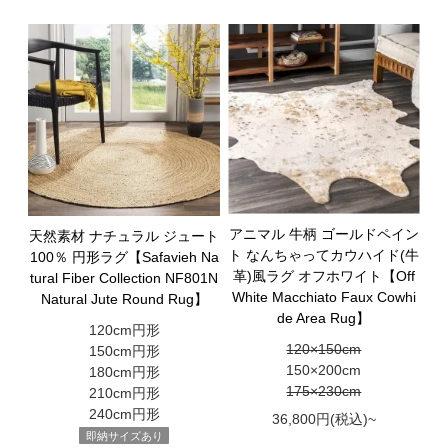
アニマル 牛柄 ゴールドペイン
天然素材 ナチュラル ジュート
ト なんちゃってカウハイド(牛
100％ 円形ラグ【Safavieh Na
革)風ラグ オフホワイト【Off
tural Fiber Collection NF801N
White Macchiato Faux Cowhi
Natural Jute Round Rug】
de Area Rug】
120cm円形
120×150cm
150cm円形
150×200cm
180cm円形
175×230cm
210cm円形
240cm円形
36,800円(税込)~
即納サイズあり