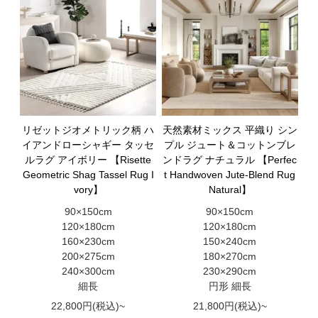
リゼットジオメトリック柄 ハ
天然素材ミックス 平織り シン
イアンドローシャギー タッセ
プル ジュート＆コットンブレ
ルラグ アイボリー 【Risette
ンドラグ ナチュラル 【Perfec
Geometric Shag Tassel Rug I
t Handwoven Jute-Blend Rug
vory】
Natural】
90×150cm
90×150cm
120×180cm
120×180cm
160×230cm
150×240cm
200×275cm
180×270cm
240×300cm
230×290cm
細長
円形 細長
22,800円(税込)~
21,800円(税込)~