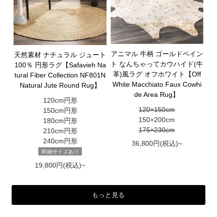
アニマル 牛柄 ゴールドペイン
天然素材 ナチュラル ジュート
ト なんちゃってカウハイド(牛
100％ 円形ラグ【Safavieh Na
革)風ラグ オフホワイト【Off
tural Fiber Collection NF801N
White Macchiato Faux Cowhi
Natural Jute Round Rug】
de Area Rug】
120cm円形
120×150cm
150cm円形
150×200cm
180cm円形
175×230cm
210cm円形
240cm円形
36,800円(税込)~
即納サイズあり
19,800円(税込)~
もっと見る