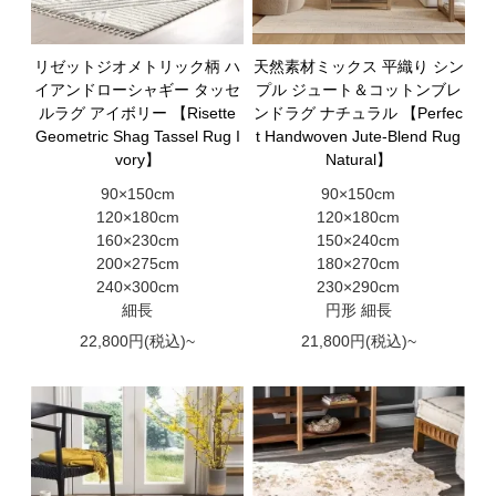
リゼットジオメトリック柄 ハ
天然素材ミックス 平織り シン
イアンドローシャギー タッセ
プル ジュート＆コットンブレ
ルラグ アイボリー 【Risette
ンドラグ ナチュラル 【Perfec
Geometric Shag Tassel Rug I
t Handwoven Jute-Blend Rug
vory】
Natural】
90×150cm
90×150cm
120×180cm
120×180cm
160×230cm
150×240cm
200×275cm
180×270cm
240×300cm
230×290cm
細長
円形 細長
22,800円(税込)~
21,800円(税込)~