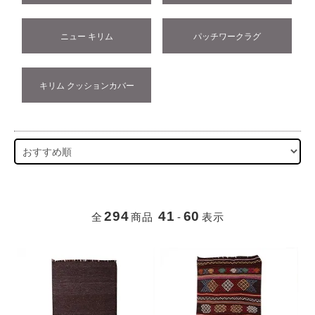
ニュー キリム
パッチワークラグ
キリム クッションカバー
294
41
60
全
商品
-
表示