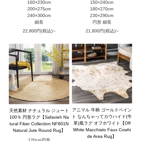
160×230cm
150×240cm
200×275cm
180×270cm
240×300cm
230×290cm
細長
円形 細長
22,800円(税込)~
21,800円(税込)~
アニマル 牛柄 ゴールドペイン
天然素材 ナチュラル ジュート
ト なんちゃってカウハイド(牛
100％ 円形ラグ【Safavieh Na
革)風ラグ オフホワイト【Off
tural Fiber Collection NF801N
White Macchiato Faux Cowhi
Natural Jute Round Rug】
de Area Rug】
120cm円形