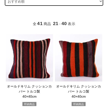
41
21
40
全
商品
-
表示
オールドキリム クッションカ
オールドキリム クッションカ
バー トルコ製
バー トルコ製
40×40cm
40×40cm
即納商品
即納商品