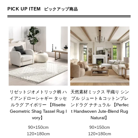
PICK UP ITEM
ピックアップ商品
リゼットジオメトリック柄 ハ
天然素材ミックス 平織り シン
イアンドローシャギー タッセ
プル ジュート＆コットンブレ
ルラグ アイボリー 【Risette
ンドラグ ナチュラル 【Perfec
Geometric Shag Tassel Rug I
t Handwoven Jute-Blend Rug
vory】
Natural】
90×150cm
90×150cm
120×180cm
120×180cm