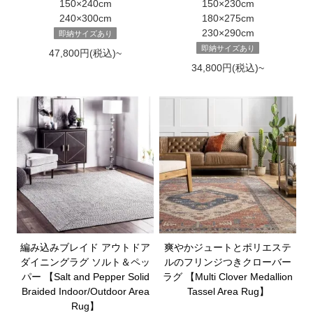
150×240cm
150×230cm
240×300cm
180×275cm
230×290cm
即納サイズあり
即納サイズあり
47,800円(税込)~
34,800円(税込)~
編み込みブレイド アウトドア
爽やかジュートとポリエステ
ダイニングラグ ソルト＆ペッ
ルのフリンジつきクローバー
パー 【Salt and Pepper Solid
ラグ 【Multi Clover Medallion
Braided Indoor/Outdoor Area
Tassel Area Rug】
Rug】