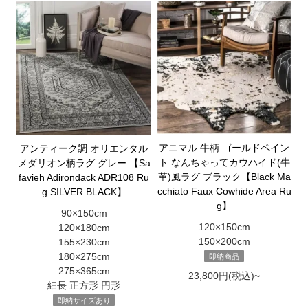
アニマル 牛柄 ゴールドペイン
アンティーク調 オリエンタル
ト なんちゃってカウハイド(牛
メダリオン柄ラグ グレー 【Sa
革)風ラグ ブラック【Black Ma
favieh Adirondack ADR108 Ru
cchiato Faux Cowhide Area Ru
g SILVER BLACK】
g】
90×150cm
120×150cm
120×180cm
150×200cm
155×230cm
180×275cm
即納商品
275×365cm
23,800円(税込)~
細長 正方形 円形
即納サイズあり