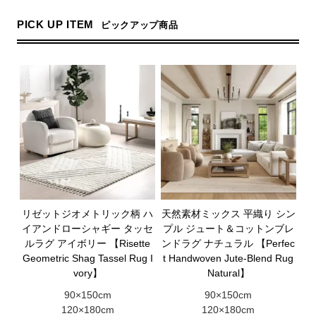
PICK UP ITEM
ピックアップ商品
リゼットジオメトリック柄 ハ
天然素材ミックス 平織り シン
イアンドローシャギー タッセ
プル ジュート＆コットンブレ
ルラグ アイボリー 【Risette
ンドラグ ナチュラル 【Perfec
Geometric Shag Tassel Rug I
t Handwoven Jute-Blend Rug
vory】
Natural】
90×150cm
90×150cm
120×180cm
120×180cm