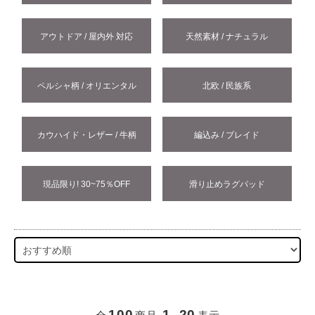
アウトドア / 屋内外 対応
天然素材 / ナチュラル
ペルシャ柄 / オリエンタル
北欧 / 民族系
カウハイド・レザー / 牛柄
編込み / ブレイド
現品限り! 30~75％OFF
滑り止めラグパッド
100
1
20