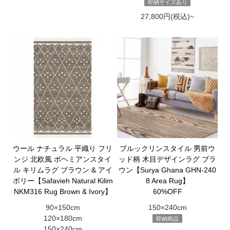
即納サイズあり
27,800円(税込)~
ウール ナチュラル 平織り フリ
ブルックリンスタイル 男前ウ
ンジ 北欧風 ボヘミアンスタイ
ッド柄 木目デザインラグ ブラ
ル キリムラグ ブラウン & アイ
ウン【Surya Ghana GHN-240
ボリー【Safavieh Natural Kilim
8 Area Rug】
NKM316 Rug Brown & Ivory】
60%OFF
90×150cm
150×240cm
120×180cm
即納商品
150×240cm