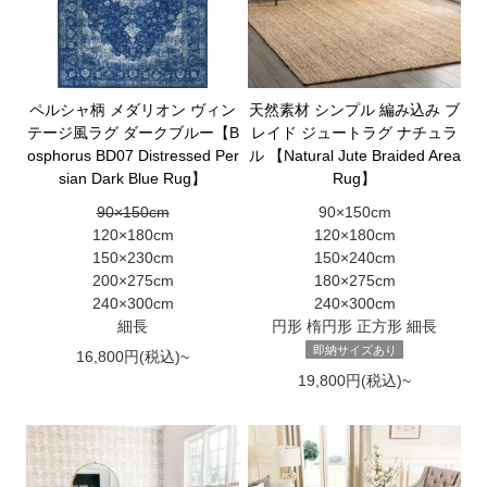
ペルシャ柄 メダリオン ヴィン
天然素材 シンプル 編み込み ブ
テージ風ラグ ダークブルー【B
レイド ジュートラグ ナチュラ
osphorus BD07 Distressed Per
ル 【Natural Jute Braided Area
sian Dark Blue Rug】
Rug】
90×150cm
90×150cm
120×180cm
120×180cm
150×230cm
150×240cm
200×275cm
180×275cm
240×300cm
240×300cm
細長
円形 楕円形 正方形 細長
即納サイズあり
16,800円(税込)~
19,800円(税込)~