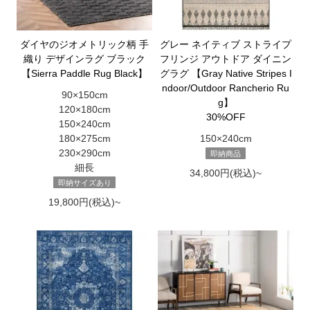
ダイヤのジオメトリック柄 手
グレー ネイティブ ストライプ
織り デザインラグ ブラック
フリンジ アウトドア ダイニン
【Sierra Paddle Rug Black】
グラグ 【Gray Native Stripes I
ndoor/Outdoor Rancherio Ru
90×150cm
g】
120×180cm
30%OFF
150×240cm
180×275cm
150×240cm
230×290cm
即納商品
細長
34,800円(税込)~
即納サイズあり
19,800円(税込)~