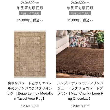
240×300cm
240×300cm
細長 正方形 円形
細長 正方形 円形
即納サイズあり
即納サイズあり
15,800円(税込)~
15,800円(税込)~
爽やかジュートとポリエステ
シンプル ナチュラル フリンジ
ルのフリンジつきメダリオン
ジュートラグ チョコレートブ
ラグ 【Beige Lennox Medallio
ラウン【Maui Chunky Loop R
n Tassel Area Rug】
ug Chocolate】
120×180cm
120×180cm