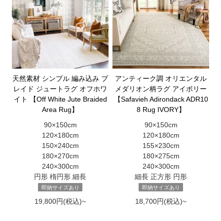
天然素材 シンプル 編み込み ブ
アンティーク調 オリエンタル
レイド ジュートラグ オフホワ
メダリオン柄ラグ アイボリー
イト 【Off White Jute Braided
【Safavieh Adirondack ADR10
Area Rug】
8 Rug IVORY】
90×150cm
90×150cm
120×180cm
120×180cm
150×240cm
155×230cm
180×270cm
180×275cm
240×300cm
240×300cm
円形 楕円形 細長
細長 正方形 円形
即納サイズあり
即納サイズあり
19,800円(税込)~
18,700円(税込)~