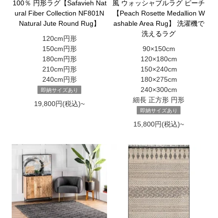
100％ 円形ラグ【Safavieh Nat
風 ウォッシャブルラグ ピーチ
ural Fiber Collection NF801N
【Peach Rosette Medallion W
Natural Jute Round Rug】
ashable Area Rug】 洗濯機で
洗えるラグ
120cm円形
150cm円形
90×150cm
180cm円形
120×180cm
210cm円形
150×240cm
240cm円形
180×275cm
240×300cm
即納サイズあり
細長 正方形 円形
19,800円(税込)~
即納サイズあり
15,800円(税込)~