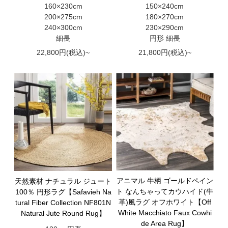
160×230cm
150×240cm
200×275cm
180×270cm
240×300cm
230×290cm
細長
円形 細長
22,800円(税込)~
21,800円(税込)~
アニマル 牛柄 ゴールドペイン
天然素材 ナチュラル ジュート
ト なんちゃってカウハイド(牛
100％ 円形ラグ【Safavieh Na
革)風ラグ オフホワイト【Off
tural Fiber Collection NF801N
White Macchiato Faux Cowhi
Natural Jute Round Rug】
de Area Rug】