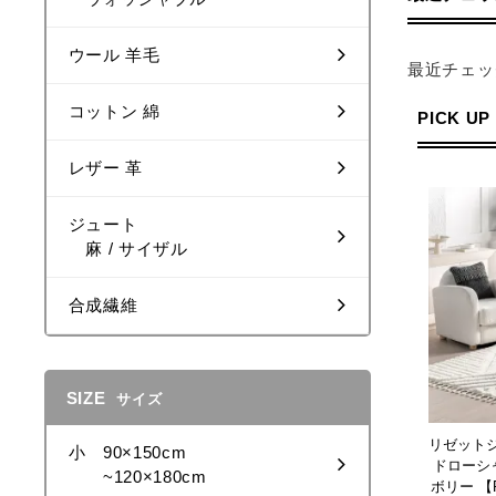
ウール 羊毛
最近チェッ
コットン 綿
PICK UP
レザー 革
ジュート
麻 / サイザル
合成繊維
SIZE
サイズ
リゼット
小 90×150cm
ドローシ
~120×180cm
ボリー 【Ris