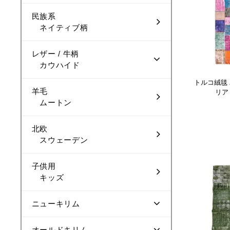
民族系
ネイティブ柄
レザー / 牛柄
カウハイド
トルコ絨毯
羊毛
リア
ムートン
北欧
スウェーデン
子供用
キッズ
ニューキリム
オールドキリム