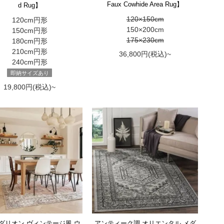
Faux Cowhide Area Rug】
d Rug】
120×150cm
120cm円形
150×200cm
150cm円形
175×230cm
180cm円形
210cm円形
36,800円(税込)~
240cm円形
即納サイズあり
19,800円(税込)~
ダリオン ヴィンテージ風 ウ
アンティーク調 オリエンタル メダ