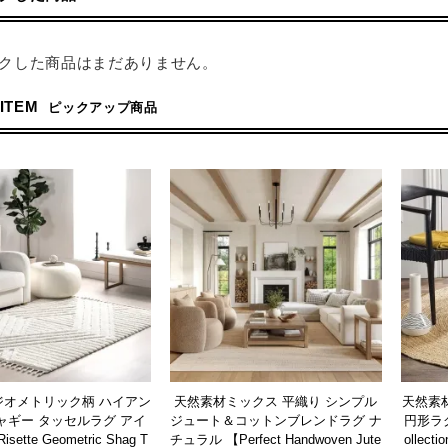
クした商品はまだありません。
 ITEM
ピックアップ商品
ジオメトリック柄 ハイアン
天然素材ミックス 平織り シンプル
天然素材
ャギー タッセルラグ アイ
ジュート＆コットンブレンドラグ ナ
円形ラグ【S
ette Geometric Shag T
チュラル 【Perfect Handwoven Jute
ollecti