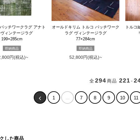
 パッチワークラグ アナト
オールドキリム トルコ パッチワーク
トルコ
 ヴィンテージラグ
ラグ ヴィンテージラグ
199×285cm
77×284cm
即納商品
即納商品
2,800円(税込)~
52,800円(税込)~
294
221
2
全
商品
-
1
...
7
8
9
10
11
クした商品