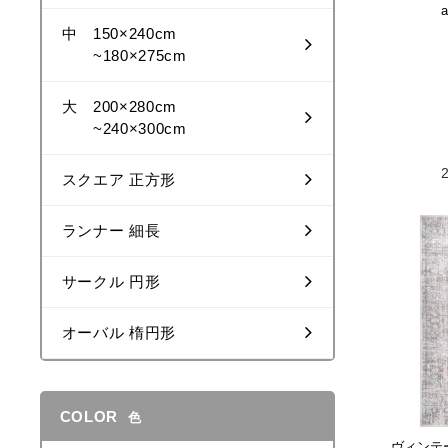
a
中 150×240cm
~180×275cm
大 200×280cm
~240×300cm
スクエア 正方形
ランナー 細長
サークル 円形
オーバル 楕円形
COLOR
色
ヴィンテ