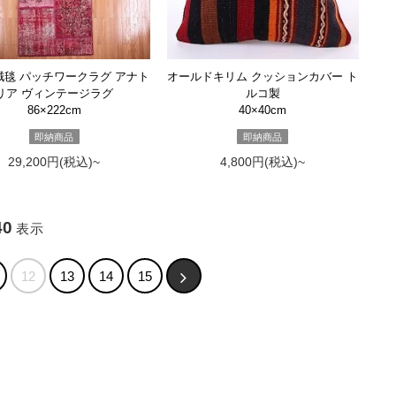
絨毯 パッチワークラグ アナト
オールドキリム クッションカバー ト
リア ヴィンテージラグ
ルコ製
86×222cm
40×40cm
即納商品
即納商品
29,200円(税込)~
4,800円(税込)~
40
表示
12
13
14
15