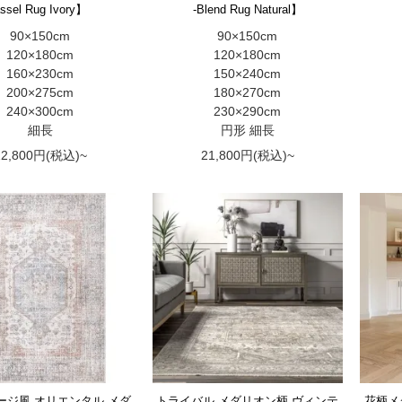
ssel Rug Ivory】
-Blend Rug Natural】
90×150cm
90×150cm
120×180cm
120×180cm
160×230cm
150×240cm
200×275cm
180×270cm
240×300cm
230×290cm
細長
円形 細長
22,800円(税込)~
21,800円(税込)~
ージ風 オリエンタル メダ
トライバル メダリオン柄 ヴィンテ
花柄メ