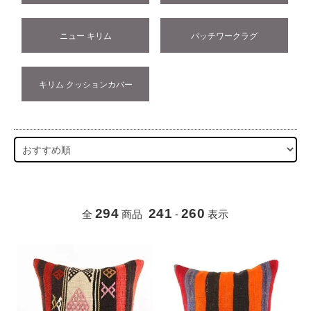
ニュー キリム
パッチワークラグ
キリム クッションカバー
294
241
260
全
商品
-
表示