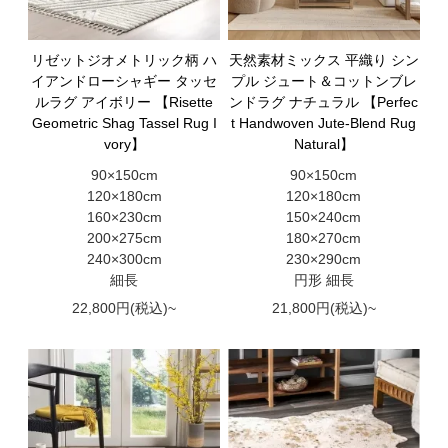
リゼットジオメトリック柄 ハ
天然素材ミックス 平織り シン
イアンドローシャギー タッセ
プル ジュート＆コットンブレ
ルラグ アイボリー 【Risette
ンドラグ ナチュラル 【Perfec
Geometric Shag Tassel Rug I
t Handwoven Jute-Blend Rug
vory】
Natural】
90×150cm
90×150cm
120×180cm
120×180cm
160×230cm
150×240cm
200×275cm
180×270cm
240×300cm
230×290cm
細長
円形 細長
22,800円(税込)~
21,800円(税込)~