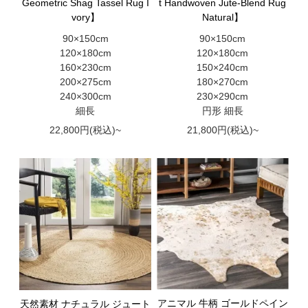
Geometric Shag Tassel Rug I
t Handwoven Jute-Blend Rug
vory】
Natural】
90×150cm
90×150cm
120×180cm
120×180cm
160×230cm
150×240cm
200×275cm
180×270cm
240×300cm
230×290cm
細長
円形 細長
22,800円(税込)~
21,800円(税込)~
アニマル 牛柄 ゴールドペイン
天然素材 ナチュラル ジュート