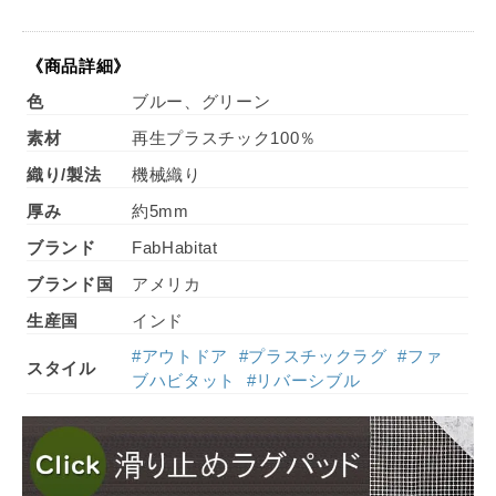
《商品詳細》
色
ブルー、グリーン
素材
再生プラスチック100％
織り/製法
機械織り
厚み
約5mm
ブランド
FabHabitat
ブランド国
アメリカ
生産国
インド
#アウトドア
#プラスチックラグ
#ファ
スタイル
ブハビタット
#リバーシブル