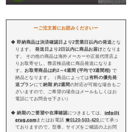
ーご注文前にお読みくださいー
◆
即納商品は決済確認日より2営業日以内の発送
とな
ります。
発送日より2日以内に商品お届け
となりま
す。 その他の商品は海外メーカーや正規代理店よ
りお取寄せし、弊店検品後に商品発送になりま
す。
お取寄商品は約2～4週間 (平均で3週間程)
で
納品となります。（商品によっては
有料の優先発
送プラン
にて
納期 約2週間
の対応が可能な場合もご
ざいますので、ご希望の場合はメールもしくはお
電話にてお問合せ下さい）
◆
納期のご要望や在庫確認
につきましては、
info@i
erug.com
またはお電話
☎
0120-503-420
にて承っ
ておりますので、型番、サイズをご確認の上お問