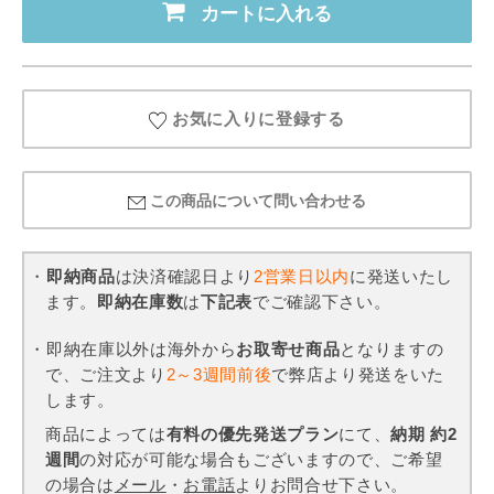
カートに入れる
お気に入りに登録する
この商品について問い合わせる
・
即納商品
は決済確認日より
2営業日以内
に発送いたし
ます。
即納在庫数
は
下記表
でご確認下さい。
・即納在庫以外は海外から
お取寄せ商品
となりますの
で、ご注文より
2～3週間前後
で弊店より発送をいた
します。
商品によっては
有料の優先発送プラン
にて、
納期 約2
週間
の対応が可能な場合もございますので、ご希望
の場合は
メール
・
お電話
よりお問合せ下さい。