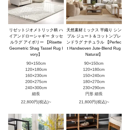
リゼットジオメトリック柄 ハ
天然素材ミックス 平織り シン
イアンドローシャギー タッセ
プル ジュート＆コットンブレ
ルラグ アイボリー 【Risette
ンドラグ ナチュラル 【Perfec
Geometric Shag Tassel Rug I
t Handwoven Jute-Blend Rug
vory】
Natural】
90×150cm
90×150cm
120×180cm
120×180cm
160×230cm
150×240cm
200×275cm
180×270cm
240×300cm
230×290cm
細長
円形 細長
22,800円(税込)~
21,800円(税込)~