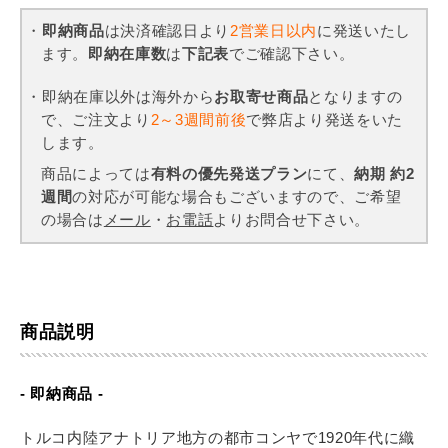
・
即納商品
は決済確認日より
2営業日以内
に発送いたし
ます。
即納在庫数
は
下記表
でご確認下さい。
・即納在庫以外は海外から
お取寄せ商品
となりますの
で、ご注文より
2～3週間前後
で弊店より発送をいた
します。
商品によっては
有料の優先発送プラン
にて、
納期 約2
週間
の対応が可能な場合もございますので、ご希望
の場合は
メール
・
お電話
よりお問合せ下さい。
商品説明
- 即納商品 -
トルコ内陸アナトリア地方の都市コンヤで1920年代に織