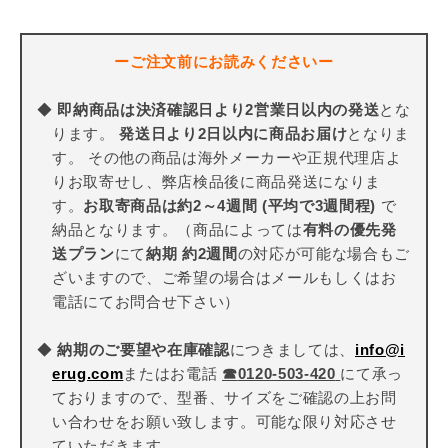
ーご注文前にお読みくださいー
◆
即納商品は決済確認日より2営業日以内の発送
とな
ります。
発送日より2日以内に商品お届け
となりま
す。 その他の商品は海外メーカーや正規代理店よ
りお取寄せし、弊店検品後に商品発送になりま
す。
お取寄商品は約2～4週間 (平均で3週間程)
で
納品となります。（商品によっては
有料の優先発
送プラン
にて
納期 約2週間
の対応が可能な場合もご
ざいますので、ご希望の場合はメールもしくはお
電話にてお問合せ下さい）
◆
納期のご要望や在庫確認
につきましては、
info@i
erug.com
またはお電話
☎
0120-503-420
にて承っ
ておりますので、型番、サイズをご確認の上お問
い合わせをお願い致します。可能な限り対応させ
ていただきます。