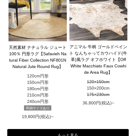
アニマル 牛柄 ゴールドペイン
天然素材 ナチュラル ジュート
ト なんちゃってカウハイド(牛
100％ 円形ラグ【Safavieh Na
革)風ラグ オフホワイト【Off
tural Fiber Collection NF801N
White Macchiato Faux Cowhi
Natural Jute Round Rug】
de Area Rug】
120cm円形
120×150cm
150cm円形
150×200cm
180cm円形
175×230cm
210cm円形
240cm円形
36,800円(税込)~
即納サイズあり
19,800円(税込)~
もっと見る