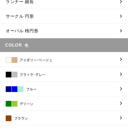
ランナー 細長
サークル 円形
オーバル 楕円形
COLOR
色