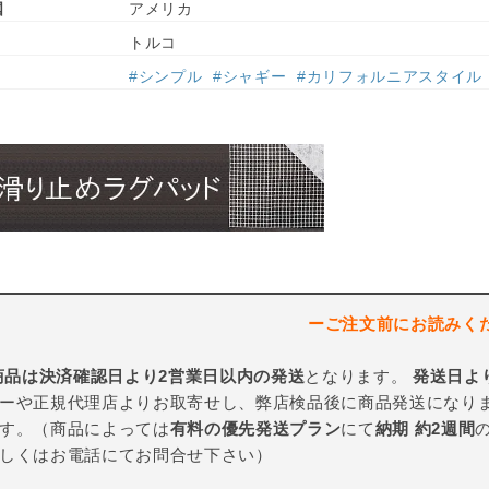
国
アメリカ
トルコ
#シンプル
#シャギー
#カリフォルニアスタイル
ーご注文前にお読みく
商品は決済確認日より2営業日以内の発送
となります。
発送日よ
ーや正規代理店よりお取寄せし、弊店検品後に商品発送になり
す。（商品によっては
有料の優先発送プラン
にて
納期 約2週間
しくはお電話にてお問合せ下さい）