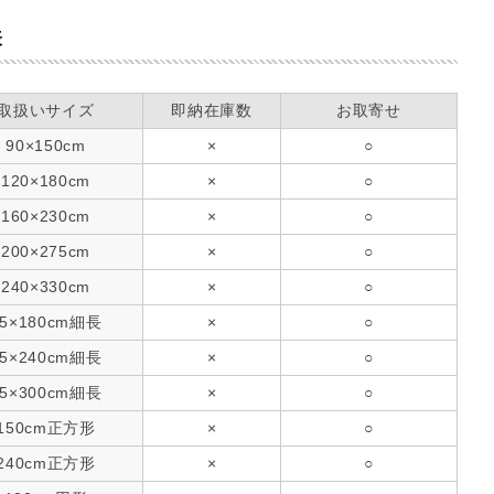
表
取扱いサイズ
即納在庫数
お取寄せ
90×150cm
×
○
120×180cm
×
○
160×230cm
×
○
200×275cm
×
○
240×330cm
×
○
75×180cm細長
×
○
75×240cm細長
×
○
75×300cm細長
×
○
150cm正方形
×
○
240cm正方形
×
○