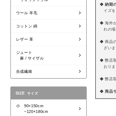
◆
納期
イズを
ウール 羊毛
◆ 海外
コットン 綿
れの場
レザー 革
◆ 商品
ざいま
ジュート
麻 / サイザル
◆ 弊店
おりま
合成繊維
◆ 弊店
◆
商品
SIZE
サイズ
小 90×150cm
~120×180cm