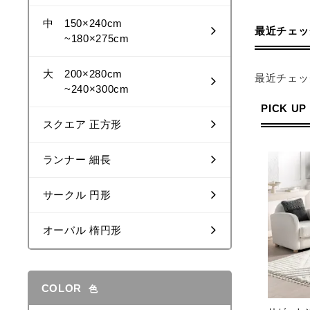
中 150×240cm
最近チェッ
~180×275cm
大 200×280cm
最近チェッ
~240×300cm
PICK UP
スクエア 正方形
ランナー 細長
サークル 円形
オーバル 楕円形
COLOR
色