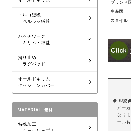
ブランド
生産国
トルコ絨毯
スタイル
ペルシャ絨毯
パッチワーク
キリム・絨毯
滑り止め
ラグパッド
オールドキリム
クッションカバー
◆
即納
メーカ
MATERIAL
素材
なりま
ールも
特殊加工
ウォッシャブル