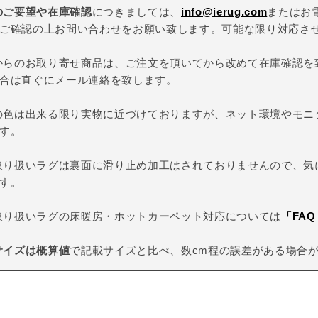
のご要望や在庫確認
につきましては、
info@ierug.com
またはお
ご確認の上お問い合わせをお願い致します。可能な限り対応さ
からのお取り寄せ商品は、ご注文を頂いてから改めて在庫確認を
合は直ぐにメール連絡を致します。
の色は出来る限り実物に近づけておりますが、ネット環境やモニ
す。
取り扱いラグは裏面に滑り止め加工はされておりませんので、気
す。
取り扱いラグの床暖房・ホットカーペット対応については
「FA
サイズは概算値
で記載サイズと比べ、数cm程の誤差がある場合