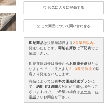
お気に入りに登録する
この商品について問い合わせる
・
即納商品
は決済確認日より
2営業日以内
に
発送いたします。
即納在庫数
は
下記表
でご
確認下さい。
・即納在庫以外は海外から
お取寄せ商品
とな
りますので、ご注文より
2～3週間前後
で弊
店より発送をいたします。
商品によっては
有料の優先発送プラン
に
て、
納期 約2週間
の対応が可能な場合もご
ざいますので、ご希望の場合は
メール
・
お
電話
よりお問合せ下さい。