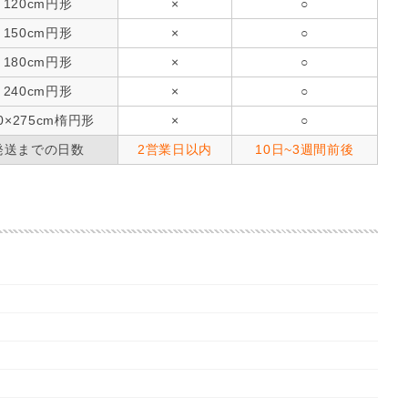
120cm円形
×
○
150cm円形
×
○
180cm円形
×
○
240cm円形
×
○
0×275cm楕円形
×
○
発送までの日数
2営業日以内
10日~3週間前後