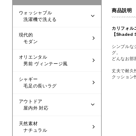
商品説明
ウォッシャブル
洗濯機で洗える
カリフォル
【Shaded S
現代的
モダン
シンプルな
グ。
オリエンタル
どんなお部
男前 ヴィンテージ風
丈夫で耐久
クッション
シャギー
毛足の長いラグ
アウトドア
屋内外 対応
天然素材
ナチュラル