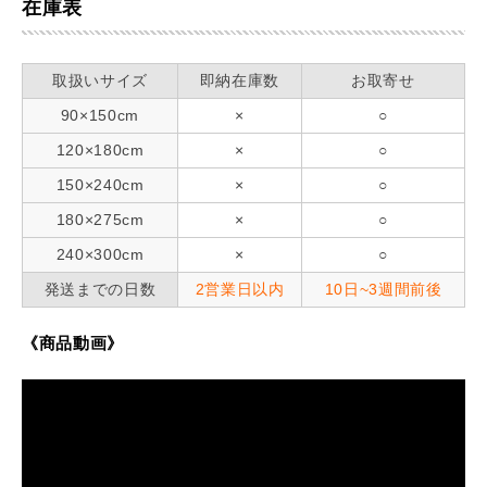
在庫表
取扱いサイズ
即納在庫数
お取寄せ
90×150cm
×
○
120×180cm
×
○
150×240cm
×
○
180×275cm
×
○
240×300cm
×
○
発送までの日数
2営業日以内
10日~3週間前後
《商品動画》