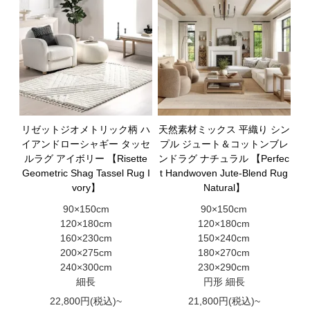
リゼットジオメトリック柄 ハ
天然素材ミックス 平織り シン
イアンドローシャギー タッセ
プル ジュート＆コットンブレ
ルラグ アイボリー 【Risette
ンドラグ ナチュラル 【Perfec
Geometric Shag Tassel Rug I
t Handwoven Jute-Blend Rug
vory】
Natural】
90×150cm
90×150cm
120×180cm
120×180cm
160×230cm
150×240cm
200×275cm
180×270cm
240×300cm
230×290cm
細長
円形 細長
22,800円(税込)~
21,800円(税込)~