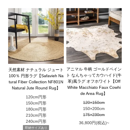
アニマル 牛柄 ゴールドペイン
天然素材 ナチュラル ジュート
ト なんちゃってカウハイド(牛
100％ 円形ラグ【Safavieh Na
革)風ラグ オフホワイト【Off
tural Fiber Collection NF801N
White Macchiato Faux Cowhi
Natural Jute Round Rug】
de Area Rug】
120cm円形
120×150cm
150cm円形
150×200cm
180cm円形
175×230cm
210cm円形
240cm円形
36,800円(税込)~
即納サイズあり