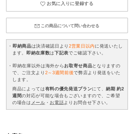
お気に入りに登録する
この商品について問い合わせる
・
即納商品
は決済確認日より
2営業日以内
に発送いたし
ます。
即納在庫数
は
下記表
でご確認下さい。
・即納在庫以外は海外から
お取寄せ商品
となりますの
で、ご注文より
2～3週間前後
で弊店より発送をいた
します。
商品によっては
有料の優先発送プラン
にて、
納期 約2
週間
の対応が可能な場合もございますので、ご希望
の場合は
メール
・
お電話
よりお問合せ下さい。