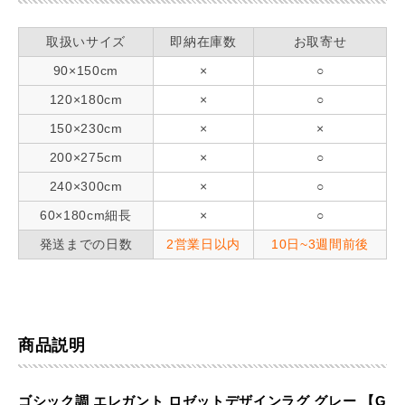
取扱いサイズ
即納在庫数
お取寄せ
90×150cm
×
○
120×180cm
×
○
150×230cm
×
×
200×275cm
×
○
240×300cm
×
○
60×180cm細長
×
○
発送までの日数
2営業日以内
10日~3週間前後
商品説明
ゴシック調 エレガント ロゼットデザインラグ グレー 【G