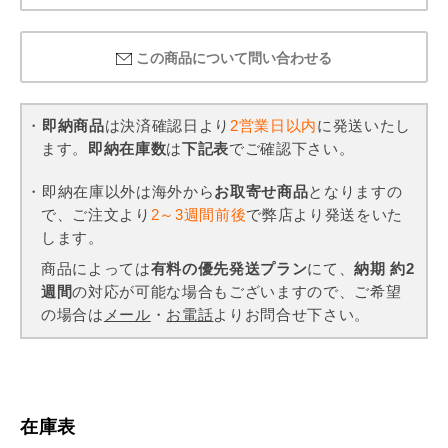
この商品について問い合わせる
・
即納商品
は決済確認日より
2営業日以内
に発送いたし
ます。
即納在庫数
は
下記表
でご確認下さい。
・即納在庫以外は海外から
お取寄せ商品
となりますの
で、ご注文より
2～3週間前後
で弊店より発送をいた
します。
商品によっては
有料の優先発送プラン
にて、
納期 約2
週間
の対応が可能な場合もございますので、ご希望
の場合は
メール
・
お電話
よりお問合せ下さい。
在庫表