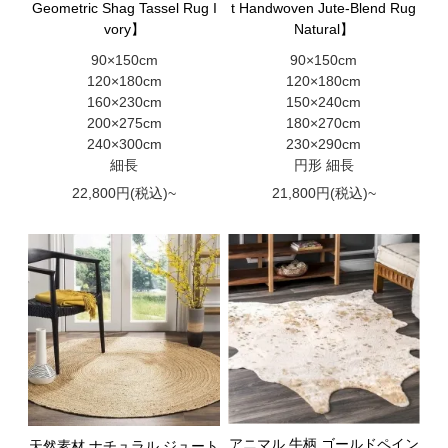
Geometric Shag Tassel Rug I
t Handwoven Jute-Blend Rug
vory】
Natural】
90×150cm
90×150cm
120×180cm
120×180cm
160×230cm
150×240cm
200×275cm
180×270cm
240×300cm
230×290cm
細長
円形 細長
22,800円(税込)~
21,800円(税込)~
アニマル 牛柄 ゴールドペイン
天然素材 ナチュラル ジュート