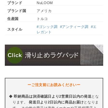
ブランド
NuLOOM
ブランド国
アメリカ
生産国
トルコ
#ゴシック調
#アンティーク調
#エ
スタイル
レガント
ーご注文前にお読みくださいー
◆
即納商品は決済確認日より2営業日以内の発送
とな
ります。
発送日より2日以内に商品お届け
となりま
す。 その他の商品は海外メーカーや正規代理店よ