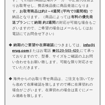
りお取寄せし、弊店検品後に商品発送になりま
す。
お取寄商品は約2～4週間 (平均で3週間程)
で
納品となります。（商品によっては
有料の優先発
送プラン
にて
納期 約2週間
の対応が可能な場合もご
ざいますので、ご希望の場合はメールもしくはお
電話にてお問合せ下さい）
◆
納期のご要望や在庫確認
につきましては、
info@i
erug.com
またはお電話
☎
0120-503-420
にて承っ
ておりますので、型番、サイズをご確認の上お問
い合わせをお願い致します。可能な限り対応させ
ていただきます。
◆ 海外からのお取り寄せ商品は、ご注文を頂いてか
ら改めて在庫確認を致しますので稀に在庫切れの
場合がございます。在庫切れの場合は直ぐにメー
ル連絡を致します。