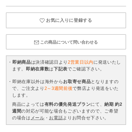
お気に入りに登録する
この商品について問い合わせる
・
即納商品
は決済確認日より
2営業日以内
に発送いたし
ます。
即納在庫数
は
下記表
でご確認下さい。
・即納在庫以外は海外から
お取寄せ商品
となりますの
で、ご注文より
2～3週間前後
で弊店より発送をいた
します。
商品によっては
有料の優先発送プラン
にて、
納期 約2
週間
の対応が可能な場合もございますので、ご希望
の場合は
メール
・
お電話
よりお問合せ下さい。