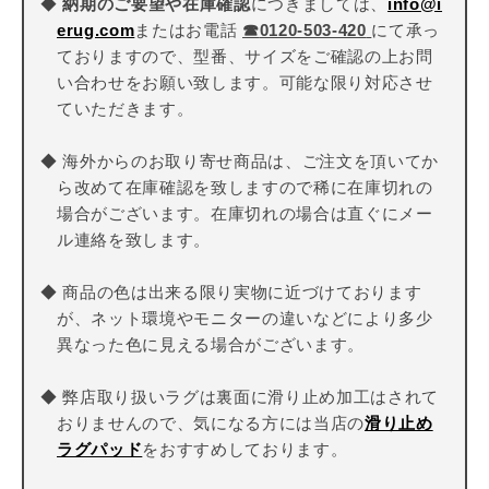
◆
納期のご要望や在庫確認
につきましては、
info@i
erug.com
またはお電話
☎
0120-503-420
にて承っ
ておりますので、型番、サイズをご確認の上お問
い合わせをお願い致します。可能な限り対応させ
ていただきます。
◆ 海外からのお取り寄せ商品は、ご注文を頂いてか
ら改めて在庫確認を致しますので稀に在庫切れの
場合がございます。在庫切れの場合は直ぐにメー
ル連絡を致します。
◆ 商品の色は出来る限り実物に近づけております
が、ネット環境やモニターの違いなどにより多少
異なった色に見える場合がございます。
◆ 弊店取り扱いラグは裏面に滑り止め加工はされて
おりませんので、気になる方には当店の
滑り止め
ラグパッド
をおすすめしております。