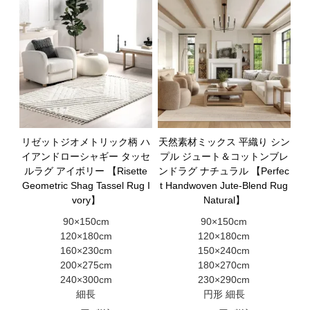
リゼットジオメトリック柄 ハ
天然素材ミックス 平織り シン
イアンドローシャギー タッセ
プル ジュート＆コットンブレ
ルラグ アイボリー 【Risette
ンドラグ ナチュラル 【Perfec
Geometric Shag Tassel Rug I
t Handwoven Jute-Blend Rug
vory】
Natural】
90×150cm
90×150cm
120×180cm
120×180cm
160×230cm
150×240cm
200×275cm
180×270cm
240×300cm
230×290cm
細長
円形 細長