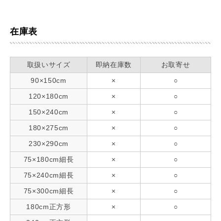
在庫表
取扱いサイズ
即納在庫数
お取寄せ
90×150cm
×
○
120×180cm
×
○
150×240cm
×
○
180×275cm
×
○
230×290cm
×
○
75×180cm細長
×
○
75×240cm細長
×
○
75×300cm細長
×
○
180cm正方形
×
○