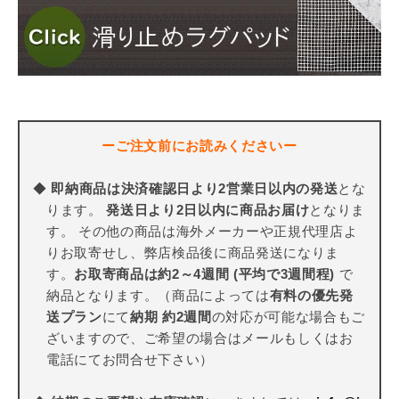
ーご注文前にお読みくださいー
◆
即納商品は決済確認日より2営業日以内の発送
とな
ります。
発送日より2日以内に商品お届け
となりま
す。 その他の商品は海外メーカーや正規代理店よ
りお取寄せし、弊店検品後に商品発送になりま
す。
お取寄商品は約2～4週間 (平均で3週間程)
で
納品となります。（商品によっては
有料の優先発
送プラン
にて
納期 約2週間
の対応が可能な場合もご
ざいますので、ご希望の場合はメールもしくはお
電話にてお問合せ下さい）