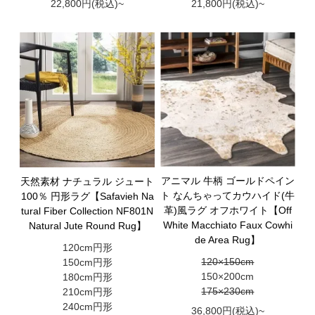
22,800円(税込)~
21,800円(税込)~
アニマル 牛柄 ゴールドペイン
天然素材 ナチュラル ジュート
ト なんちゃってカウハイド(牛
100％ 円形ラグ【Safavieh Na
革)風ラグ オフホワイト【Off
tural Fiber Collection NF801N
White Macchiato Faux Cowhi
Natural Jute Round Rug】
de Area Rug】
120cm円形
120×150cm
150cm円形
150×200cm
180cm円形
175×230cm
210cm円形
240cm円形
36,800円(税込)~