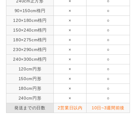
240cm正方形
×
○
90×150cm楕円
×
○
120×180cm楕円
×
○
150×240cm楕円
×
○
180×275cm楕円
×
○
230×290cm楕円
×
○
240×300cm楕円
×
○
120cm円形
×
○
150cm円形
×
○
180cm円形
×
○
240cm円形
×
○
発送までの日数
2営業日以内
10日~3週間前後