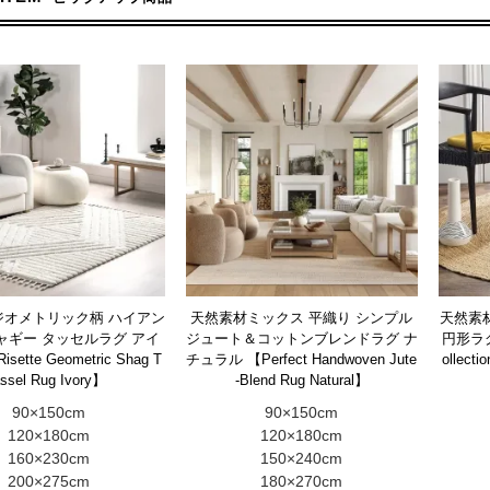
ジオメトリック柄 ハイアン
天然素材ミックス 平織り シンプル
天然素材
ャギー タッセルラグ アイ
ジュート＆コットンブレンドラグ ナ
円形ラグ【S
ette Geometric Shag T
チュラル 【Perfect Handwoven Jute
ollecti
ssel Rug Ivory】
-Blend Rug Natural】
90×150cm
90×150cm
120×180cm
120×180cm
160×230cm
150×240cm
200×275cm
180×270cm