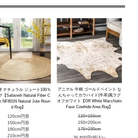
アニマル 牛柄 ゴールドペイント な
 ナチュラル ジュート100％
んちゃってカウハイド(牛革)風ラグ
afavieh Natural Fiber C
オフホワイト【Off White Macchiato
on NF801N Natural Jute Roun
Faux Cowhide Area Rug】
d Rug】
120×150cm
120cm円形
150×200cm
150cm円形
175×230cm
180cm円形
210cm円形
36,800円(税込)~