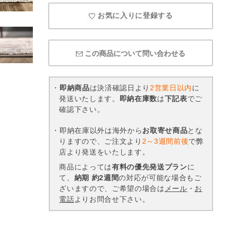
お気に入りに登録する
この商品について問い合わせる
・
即納商品
は決済確認日より
2営業日以内
に
発送いたします。
即納在庫数
は
下記表
でご
確認下さい。
・即納在庫以外は海外から
お取寄せ商品
とな
りますので、ご注文より
2～3週間前後
で弊
店より発送をいたします。
商品によっては
有料の優先発送プラン
に
て、
納期 約2週間
の対応が可能な場合もご
ざいますので、ご希望の場合は
メール
・
お
電話
よりお問合せ下さい。