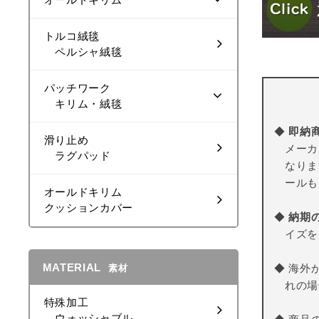
トルコ絨毯
ペルシャ絨毯
パッチワーク
キリム・絨毯
◆
即納
滑り止め
メーカ
ラグパッド
なりま
ールも
オールドキリム
クッションカバー
◆
納期
イズを
MATERIAL
◆ 海外
素材
れの場
特殊加工
ウォッシャブル