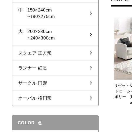
中 150×240cm
~180×275cm
大 200×280cm
~240×300cm
スクエア 正方形
ランナー 細長
サークル 円形
リゼット
ドローシ
ボリー 【Ris
オーバル 楕円形
a
COLOR
色