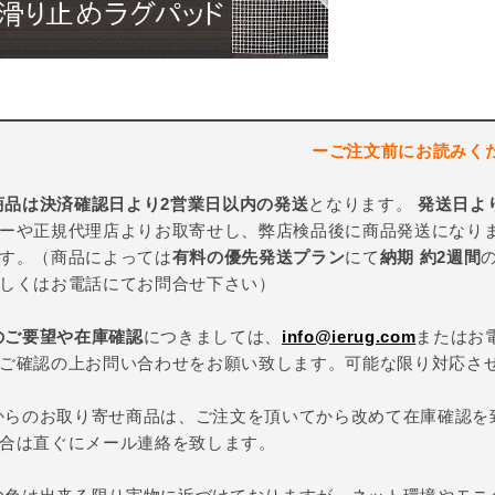
ーご注文前にお読みく
商品は決済確認日より2営業日以内の発送
となります。
発送日よ
ーや正規代理店よりお取寄せし、弊店検品後に商品発送になり
す。（商品によっては
有料の優先発送プラン
にて
納期 約2週間
しくはお電話にてお問合せ下さい）
のご要望や在庫確認
につきましては、
info@ierug.com
またはお
ご確認の上お問い合わせをお願い致します。可能な限り対応さ
からのお取り寄せ商品は、ご注文を頂いてから改めて在庫確認を
合は直ぐにメール連絡を致します。