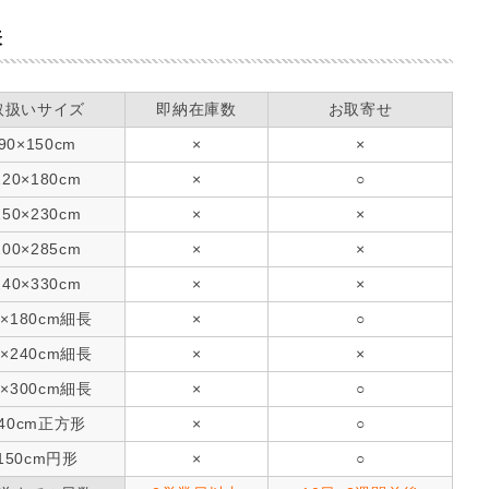
表
取扱いサイズ
即納在庫数
お取寄せ
90×150cm
×
×
120×180cm
×
○
150×230cm
×
×
200×285cm
×
×
240×330cm
×
×
0×180cm細長
×
○
0×240cm細長
×
×
0×300cm細長
×
○
240cm正方形
×
○
150cm円形
×
○