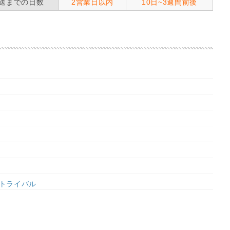
送までの日数
2営業日以内
10日~3週間前後
#トライバル