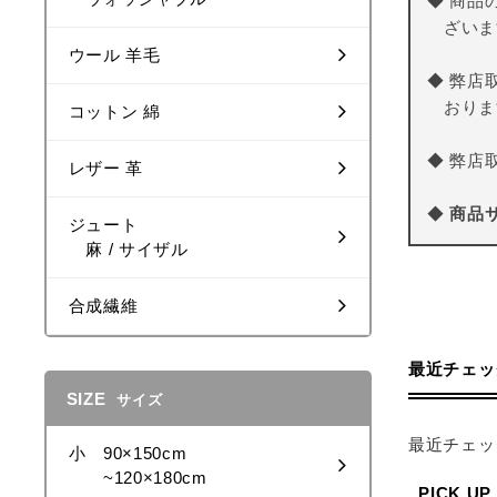
◆ 商品
ざいま
ウール 羊毛
◆ 弊店
おりま
コットン 綿
◆ 弊店
レザー 革
◆
商品
ジュート
麻 / サイザル
合成繊維
最近チェッ
SIZE
サイズ
最近チェッ
小 90×150cm
~120×180cm
PICK UP