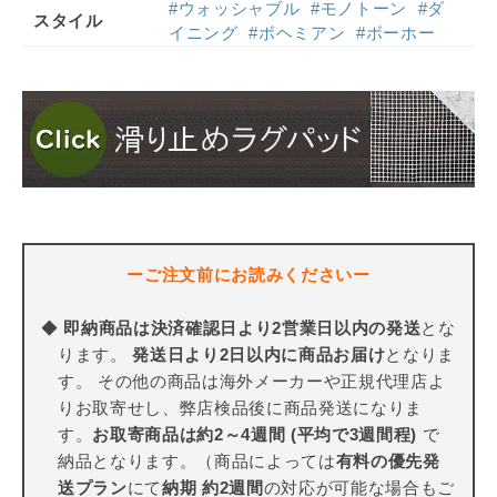
#ウォッシャブル
#モノトーン
#ダ
スタイル
イニング
#ボヘミアン
#ボーホー
ーご注文前にお読みくださいー
◆
即納商品は決済確認日より2営業日以内の発送
とな
ります。
発送日より2日以内に商品お届け
となりま
す。 その他の商品は海外メーカーや正規代理店よ
りお取寄せし、弊店検品後に商品発送になりま
す。
お取寄商品は約2～4週間 (平均で3週間程)
で
納品となります。（商品によっては
有料の優先発
送プラン
にて
納期 約2週間
の対応が可能な場合もご