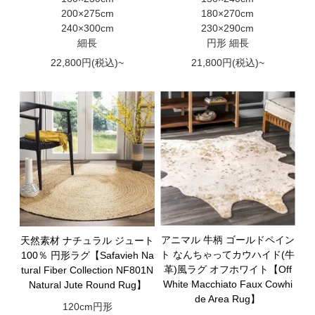
200×275cm
180×270cm
240×300cm
230×290cm
細長
円形 細長
22,800円(税込)~
21,800円(税込)~
アニマル 牛柄 ゴールドペイン
天然素材 ナチュラル ジュート
ト なんちゃってカウハイド(牛
100％ 円形ラグ【Safavieh Na
革)風ラグ オフホワイト【Off
tural Fiber Collection NF801N
White Macchiato Faux Cowhi
Natural Jute Round Rug】
de Area Rug】
120cm円形