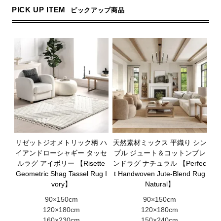
PICK UP ITEM
ピックアップ商品
リゼットジオメトリック柄 ハ
天然素材ミックス 平織り シン
イアンドローシャギー タッセ
プル ジュート＆コットンブレ
ルラグ アイボリー 【Risette
ンドラグ ナチュラル 【Perfec
Geometric Shag Tassel Rug I
t Handwoven Jute-Blend Rug
vory】
Natural】
90×150cm
90×150cm
120×180cm
120×180cm
160×230cm
150×240cm