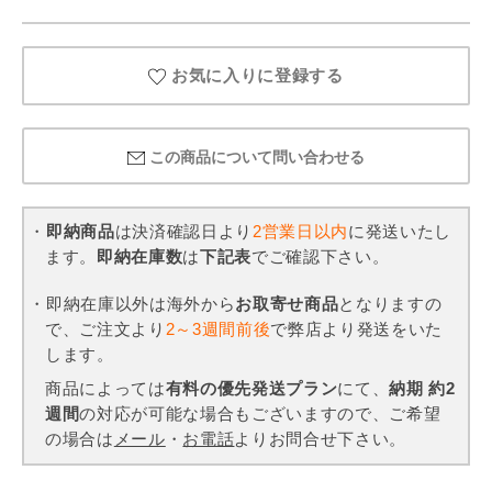
お気に入りに登録する
この商品について問い合わせる
・
即納商品
は決済確認日より
2営業日以内
に発送いたし
ます。
即納在庫数
は
下記表
でご確認下さい。
・即納在庫以外は海外から
お取寄せ商品
となりますの
で、ご注文より
2～3週間前後
で弊店より発送をいた
します。
商品によっては
有料の優先発送プラン
にて、
納期 約2
週間
の対応が可能な場合もございますので、ご希望
の場合は
メール
・
お電話
よりお問合せ下さい。