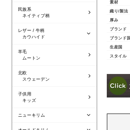
素材
民族系
織り/製法
ネイティブ柄
厚み
ブランド
レザー / 牛柄
カウハイド
ブランド
生産国
羊毛
スタイル
ムートン
北欧
スウェーデン
子供用
キッズ
ニューキリム
オールドキリム