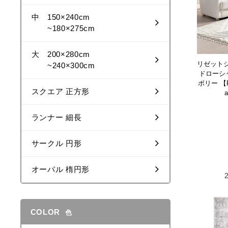
中 150×240cm
~180×275cm
大 200×280cm
リゼット
~240×300cm
ドローシ
ボリー 【Ris
スクエア 正方形
a
ランナー 細長
サークル 円形
オーバル 楕円形
COLOR
色