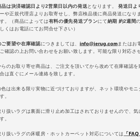
商品は決済確認日より2営業日以内の発送
となります。
発送日よ
ーや正規代理店よりお取寄せし、弊店検品後に商品発送になり
す。（商品によっては
有料の優先発送プラン
にて
納期 約2週間
しくはお電話にてお問合せ下さい）
のご要望や在庫確認
につきましては、
info@ierug.com
またはお
ご確認の上お問い合わせをお願い致します。可能な限り対応さ
からのお取り寄せ商品は、ご注文を頂いてから改めて在庫確認を
合は直ぐにメール連絡を致します。
の色は出来る限り実物に近づけておりますが、ネット環境やモニ
す。
取り扱いラグは裏面に滑り止め加工はされておりませんので、気
す。
取り扱いラグの床暖房・ホットカーペット対応については
「FA