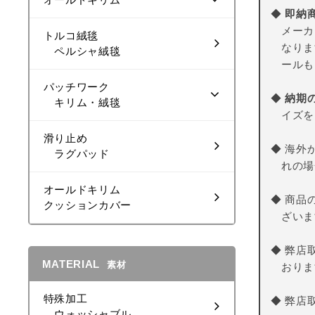
◆
即納
メーカ
トルコ絨毯
なりま
ペルシャ絨毯
ールも
パッチワーク
◆
納期
キリム・絨毯
イズを
滑り止め
◆ 海外
ラグパッド
れの場
オールドキリム
◆ 商品
クッションカバー
ざいま
◆ 弊店
MATERIAL
素材
おりま
特殊加工
◆ 弊店
ウォッシャブル