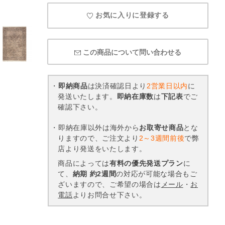
お気に入りに登録する
この商品について問い合わせる
・
即納商品
は決済確認日より
2営業日以内
に
発送いたします。
即納在庫数
は
下記表
でご
確認下さい。
・即納在庫以外は海外から
お取寄せ商品
とな
りますので、ご注文より
2～3週間前後
で弊
店より発送をいたします。
商品によっては
有料の優先発送プラン
に
て、
納期 約2週間
の対応が可能な場合もご
ざいますので、ご希望の場合は
メール
・
お
電話
よりお問合せ下さい。