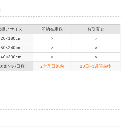
表
取扱いサイズ
即納在庫数
お取寄せ
120×180cm
×
○
150×240cm
×
○
240×300cm
×
○
送までの日数
2営業日以内
10日~3週間前後