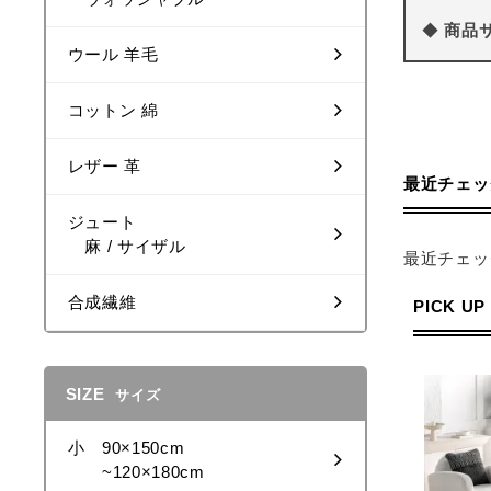
◆
商品
ウール 羊毛
コットン 綿
レザー 革
最近チェッ
ジュート
麻 / サイザル
最近チェッ
合成繊維
PICK UP
SIZE
サイズ
小 90×150cm
~120×180cm