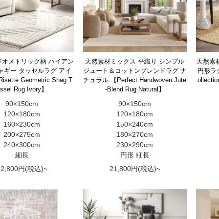
ジオメトリック柄 ハイアン
天然素材ミックス 平織り シンプル
天然素材
ャギー タッセルラグ アイ
ジュート＆コットンブレンドラグ ナ
円形ラグ【S
ette Geometric Shag T
チュラル 【Perfect Handwoven Jute
ollecti
ssel Rug Ivory】
-Blend Rug Natural】
90×150cm
90×150cm
120×180cm
120×180cm
160×230cm
150×240cm
200×275cm
180×270cm
240×300cm
230×290cm
細長
円形 細長
22,800円(税込)~
21,800円(税込)~