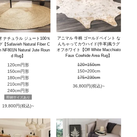
アニマル 牛柄 ゴールドペイント な
 ナチュラル ジュート100％
んちゃってカウハイド(牛革)風ラグ
afavieh Natural Fiber C
オフホワイト【Off White Macchiato
on NF801N Natural Jute Roun
Faux Cowhide Area Rug】
d Rug】
120×150cm
120cm円形
150×200cm
150cm円形
175×230cm
180cm円形
210cm円形
36,800円(税込)~
240cm円形
即納サイズあり
19,800円(税込)~