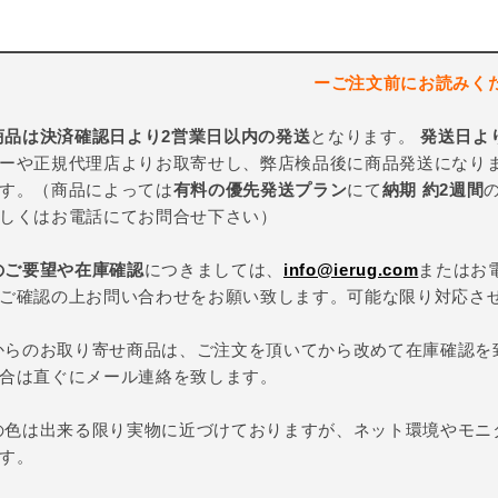
ーご注文前にお読みく
商品は決済確認日より2営業日以内の発送
となります。
発送日よ
ーや正規代理店よりお取寄せし、弊店検品後に商品発送になり
す。（商品によっては
有料の優先発送プラン
にて
納期 約2週間
しくはお電話にてお問合せ下さい）
のご要望や在庫確認
につきましては、
info@ierug.com
またはお
ご確認の上お問い合わせをお願い致します。可能な限り対応さ
からのお取り寄せ商品は、ご注文を頂いてから改めて在庫確認を
合は直ぐにメール連絡を致します。
の色は出来る限り実物に近づけておりますが、ネット環境やモニ
す。