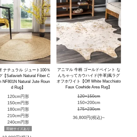
アニマル 牛柄 ゴールドペイント な
 ナチュラル ジュート100％
んちゃってカウハイド(牛革)風ラグ
afavieh Natural Fiber C
オフホワイト【Off White Macchiato
on NF801N Natural Jute Roun
Faux Cowhide Area Rug】
d Rug】
120×150cm
120cm円形
150×200cm
150cm円形
175×230cm
180cm円形
210cm円形
36,800円(税込)~
240cm円形
即納サイズあり