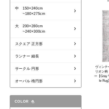
中 150×240cm
~180×275cm
大 200×280cm
~240×300cm
スクエア 正方形
ランナー 細長
ヴィンテ
サークル 円形
リオン柄
ー【Gray V
le R
オーバル 楕円形
COLOR
色