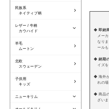
民族系
ネイティブ柄
レザー / 牛柄
◆
即納
カウハイド
メーカ
なりま
羊毛
ールも
ムートン
◆
納期
北欧
イズを
スウェーデン
◆ 海外
子供用
れの場
キッズ
◆ 商品
ニューキリム
ざいま
オールドキリム