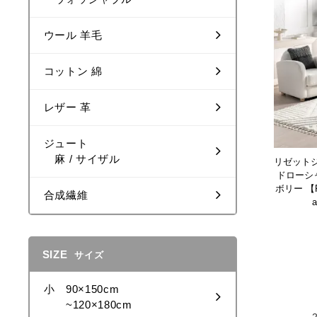
ウール 羊毛
コットン 綿
レザー 革
ジュート
麻 / サイザル
リゼット
ドローシ
ボリー 【Ris
合成繊維
a
SIZE
サイズ
小 90×150cm
~120×180cm