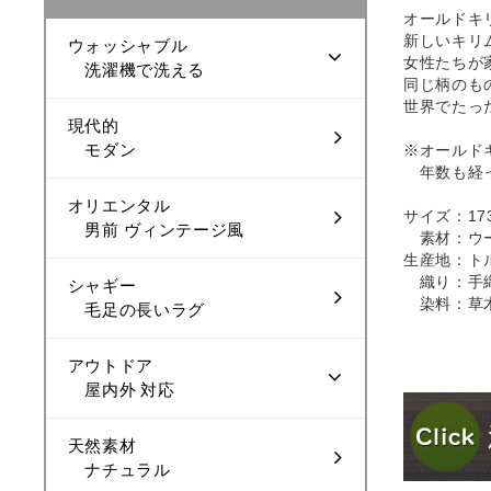
オールドキ
新しいキリ
ウォッシャブル
女性たちが
洗濯機で洗える
同じ柄のも
世界でたっ
現代的
モダン
※オールド
年数も経っ
オリエンタル
サイズ：173
男前 ヴィンテージ風
素材：ウ
生産地：ト
織り：手
シャギー
染料：草
毛足の長いラグ
アウトドア
屋内外 対応
天然素材
ナチュラル