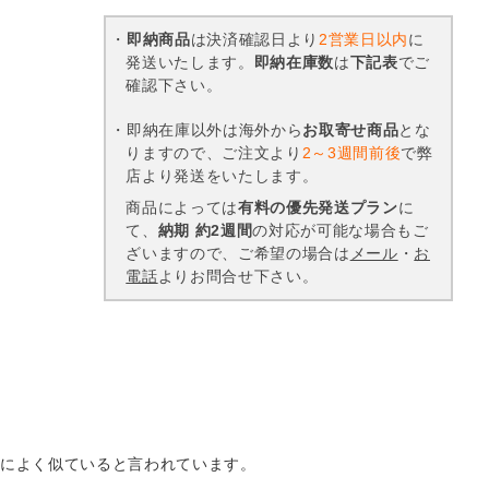
・
即納商品
は決済確認日より
2営業日以内
に
発送いたします。
即納在庫数
は
下記表
でご
確認下さい。
・即納在庫以外は海外から
お取寄せ商品
とな
りますので、ご注文より
2～3週間前後
で弊
店より発送をいたします。
商品によっては
有料の優先発送プラン
に
て、
納期 約2週間
の対応が可能な場合もご
ざいますので、ご希望の場合は
メール
・
お
電話
よりお問合せ下さい。
によく似ていると言われています。