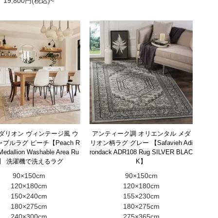
19,800円(税込)~
ダリオン ヴィンテージ風 ウ
アンティーク調 オリエンタル メダ
ブルラグ ピーチ【Peach R
リオン柄ラグ グレー 【Safavieh Adi
Medallion Washable Area Ru
rondack ADR108 Rug SILVER BLAC
g】 洗濯機で洗えるラグ
K】
90×150cm
90×150cm
120×180cm
120×180cm
150×240cm
155×230cm
180×275cm
180×275cm
240×300cm
275×365cm