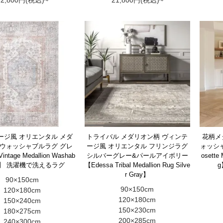
22,800円(税込)~
21,800円(税込)~
ージ風 オリエンタル メダ
トライバル メダリオン柄 ヴィンテ
花柄メ
 ウォッシャブルラグ グレ
ージ風 オリエンタル フリンジラグ
ォッシャ
intage Medallion Washab
シルバーグレー&パールアイボリー
osette 
ug】 洗濯機で洗えるラグ
【Edessa Tribal Medallion Rug Silve
r Gray】
90×150cm
90×150cm
120×180cm
120×180cm
150×240cm
150×230cm
180×275cm
200×285cm
240×300cm