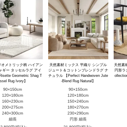
ジオメトリック柄 ハイアン
天然素材ミックス 平織り シンプル
天然素材
ャギー タッセルラグ アイ
ジュート＆コットンブレンドラグ ナ
円形ラグ【S
ette Geometric Shag T
チュラル 【Perfect Handwoven Jute
ollecti
ssel Rug Ivory】
-Blend Rug Natural】
90×150cm
90×150cm
120×180cm
120×180cm
160×230cm
150×240cm
200×275cm
180×270cm
240×300cm
230×290cm
細長
円形 細長