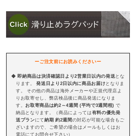
ーご注文前にお読みくださいー
◆
即納商品は決済確認日より2営業日以内の発送
とな
ります。
発送日より2日以内に商品お届け
となりま
す。 その他の商品は海外メーカーや正規代理店よ
りお取寄せし、弊店検品後に商品発送になりま
す。
お取寄商品は約2～4週間 (平均で3週間程)
で
納品となります。（商品によっては
有料の優先発
送プラン
にて
納期 約2週間
の対応が可能な場合もご
ざいますので、ご希望の場合はメールもしくはお
電話にてお問合せ下さい）