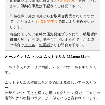
・
即納商品
は決済確認日より
2営業日以内
に発送いたし
ます。
即納在庫数
は
下記表
でご確認下さい。
・即納在庫以外は海外から
お取寄せ商品
となりますの
で、ご注文より
2～3週間前後
で弊店より発送をいた
します。
商品によっては
有料の優先発送プラン
にて、
納期 約2
週間
の対応が可能な場合もございますので、ご希望
の場合は
メール
・
お電話
よりお問合せ下さい。
オールドキリム トルコ ムットキリム 111cm×83cm
トルコ中央アナトリア南部、ムットのオールドキリムで
す。
ムットキリムの特徴は草木染めによる優しいアースカラ
ー、
デザイン性の高さと様々な形のメダリオン柄で、アメリカ
南部のナバホ柄のラグによく似ていると言われています。