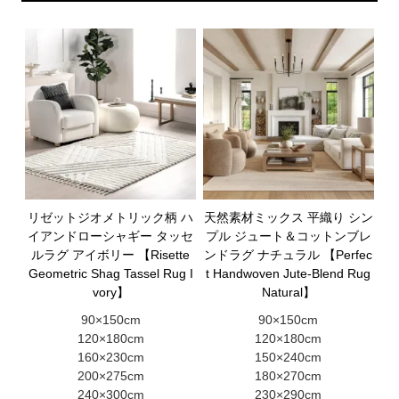
リゼットジオメトリック柄 ハ
天然素材ミックス 平織り シン
イアンドローシャギー タッセ
プル ジュート＆コットンブレ
ルラグ アイボリー 【Risette
ンドラグ ナチュラル 【Perfec
Geometric Shag Tassel Rug I
t Handwoven Jute-Blend Rug
vory】
Natural】
90×150cm
90×150cm
120×180cm
120×180cm
160×230cm
150×240cm
200×275cm
180×270cm
240×300cm
230×290cm