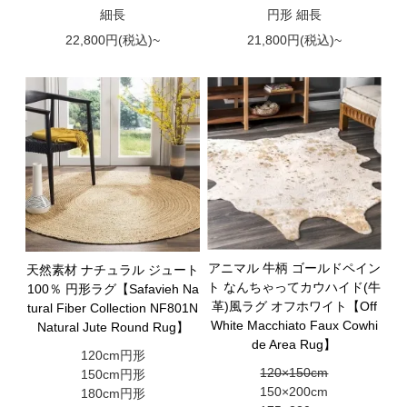
細長
円形 細長
22,800円(税込)~
21,800円(税込)~
アニマル 牛柄 ゴールドペイン
天然素材 ナチュラル ジュート
ト なんちゃってカウハイド(牛
100％ 円形ラグ【Safavieh Na
革)風ラグ オフホワイト【Off
tural Fiber Collection NF801N
White Macchiato Faux Cowhi
Natural Jute Round Rug】
de Area Rug】
120cm円形
120×150cm
150cm円形
150×200cm
180cm円形