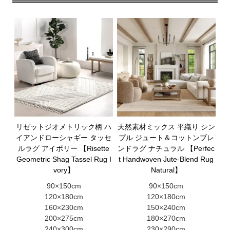
リゼットジオメトリック柄 ハ
天然素材ミックス 平織り シン
イアンドローシャギー タッセ
プル ジュート＆コットンブレ
ルラグ アイボリー 【Risette
ンドラグ ナチュラル 【Perfec
Geometric Shag Tassel Rug I
t Handwoven Jute-Blend Rug
vory】
Natural】
90×150cm
90×150cm
120×180cm
120×180cm
160×230cm
150×240cm
200×275cm
180×270cm
240×300cm
230×290cm