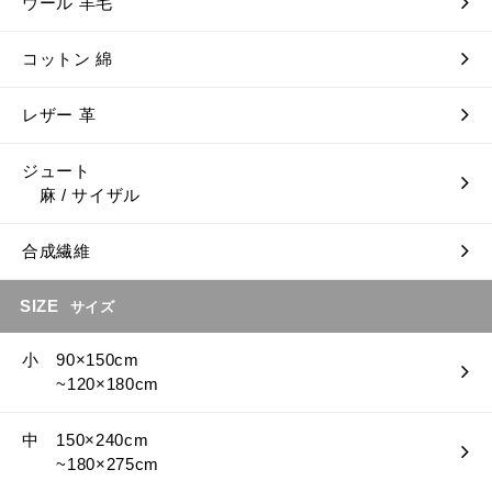
ウール 羊毛
コットン 綿
レザー 革
ジュート
麻 / サイザル
合成繊維
SIZE
サイズ
小 90×150cm
~120×180cm
中 150×240cm
~180×275cm