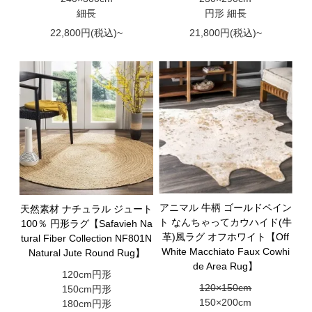
細長
円形 細長
22,800円(税込)~
21,800円(税込)~
アニマル 牛柄 ゴールドペイン
天然素材 ナチュラル ジュート
ト なんちゃってカウハイド(牛
100％ 円形ラグ【Safavieh Na
革)風ラグ オフホワイト【Off
tural Fiber Collection NF801N
White Macchiato Faux Cowhi
Natural Jute Round Rug】
de Area Rug】
120cm円形
120×150cm
150cm円形
150×200cm
180cm円形