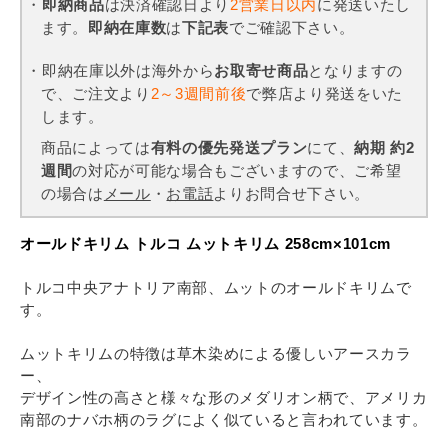
・
即納商品
は決済確認日より
2営業日以内
に発送いたし
ます。
即納在庫数
は
下記表
でご確認下さい。
・即納在庫以外は海外から
お取寄せ商品
となりますの
で、ご注文より
2～3週間前後
で弊店より発送をいた
します。
商品によっては
有料の優先発送プラン
にて、
納期 約2
週間
の対応が可能な場合もございますので、ご希望
の場合は
メール
・
お電話
よりお問合せ下さい。
オールドキリム トルコ ムットキリム 258cm×101cm
トルコ中央アナトリア南部、ムットのオールドキリムで
す。
ムットキリムの特徴は草木染めによる優しいアースカラ
ー、
デザイン性の高さと様々な形のメダリオン柄で、アメリカ
南部のナバホ柄のラグによく似ていると言われています。