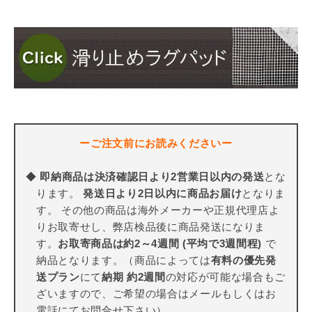
ーご注文前にお読みくださいー
◆
即納商品は決済確認日より2営業日以内の発送
とな
ります。
発送日より2日以内に商品お届け
となりま
す。 その他の商品は海外メーカーや正規代理店よ
りお取寄せし、弊店検品後に商品発送になりま
す。
お取寄商品は約2～4週間 (平均で3週間程)
で
納品となります。（商品によっては
有料の優先発
送プラン
にて
納期 約2週間
の対応が可能な場合もご
ざいますので、ご希望の場合はメールもしくはお
電話にてお問合せ下さい）