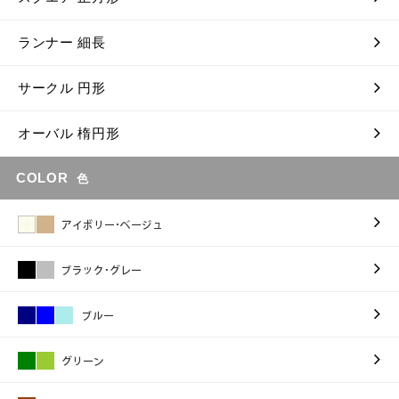
ランナー 細長
サークル 円形
オーバル 楕円形
COLOR
色