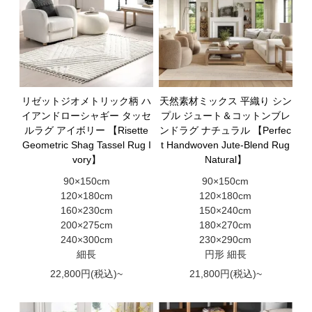
リゼットジオメトリック柄 ハ
天然素材ミックス 平織り シン
イアンドローシャギー タッセ
プル ジュート＆コットンブレ
ルラグ アイボリー 【Risette
ンドラグ ナチュラル 【Perfec
Geometric Shag Tassel Rug I
t Handwoven Jute-Blend Rug
vory】
Natural】
90×150cm
90×150cm
120×180cm
120×180cm
160×230cm
150×240cm
200×275cm
180×270cm
240×300cm
230×290cm
細長
円形 細長
22,800円(税込)~
21,800円(税込)~