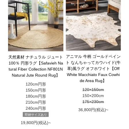
アニマル 牛柄 ゴールドペイン
天然素材 ナチュラル ジュート
ト なんちゃってカウハイド(牛
100％ 円形ラグ【Safavieh Na
革)風ラグ オフホワイト【Off
tural Fiber Collection NF801N
White Macchiato Faux Cowhi
Natural Jute Round Rug】
de Area Rug】
120cm円形
120×150cm
150cm円形
150×200cm
180cm円形
175×230cm
210cm円形
240cm円形
36,800円(税込)~
即納サイズあり
19,800円(税込)~