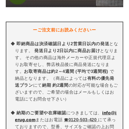
ーご注文前にお読みくださいー
◆
即納商品は決済確認日より2営業日以内の発送
とな
ります。
発送日より2日以内に商品お届け
となりま
す。 その他の商品は海外メーカーや正規代理店よ
りお取寄せし、弊店検品後に商品発送になりま
す。
お取寄商品は約2～4週間 (平均で3週間程)
で
納品となります。（商品によっては
有料の優先発
送プラン
にて
納期 約2週間
の対応が可能な場合もご
ざいますので、ご希望の場合はメールもしくはお
電話にてお問合せ下さい）
◆
納期のご要望や在庫確認
につきましては、
info@i
erug.com
またはお電話
☎
0120-503-420
にて承っ
ておりますので、型番、サイズをご確認の上お問