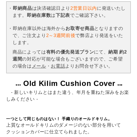
・
即納商品
は決済確認日より
2営業日以内
に発送いたし
ます。
即納在庫数
は
下記表
でご確認下さい。
・即納在庫以外は海外から
お取寄せ商品
となりますの
で、ご注文より
2～3週間前後
で弊店より発送をいた
します。
商品によっては
有料の優先発送プラン
にて、
納期 約2
週間
の対応が可能な場合もございますので、ご希望
の場合は
メール
・
お電話
よりお問合せ下さい。
Old Kilim Cushion Cover
♦♦♦
♦♦♦
- 新しいキリムとはまた違う、年月を重ねた深みをお楽
しみください -
一つとして同じものはない！ 手織りのオールドキリム。
上質なオールドキリムのダメージのない部分を用いて
クッションカバーに仕立てられました。