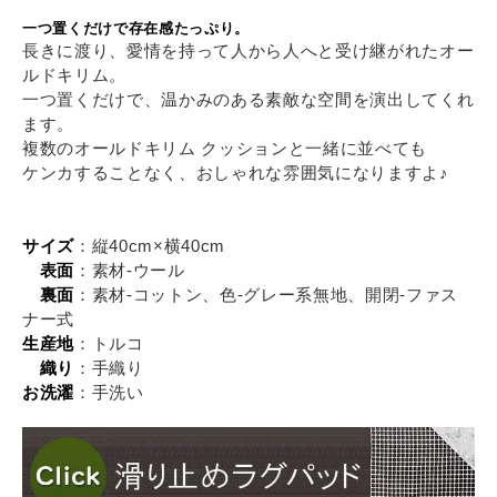
一つ置くだけで存在感たっぷり。
長きに渡り、愛情を持って人から人へと受け継がれたオー
ルドキリム。
一つ置くだけで、温かみのある素敵な空間を演出してくれ
ます。
複数のオールドキリム クッションと一緒に並べても
ケンカすることなく、おしゃれな雰囲気になりますよ♪
サイズ
：縦40cm×横40cm
表面
：素材-ウール
裏面
：素材-コットン、色-グレー系無地、開閉-ファス
ナー式
生産地
：トルコ
織り
：手織り
お洗濯
：手洗い